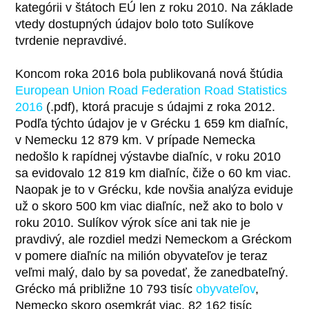
kategórii v štátoch EÚ len z roku 2010. Na základe
vtedy dostupných údajov bolo toto Sulíkove
tvrdenie nepravdivé.
Koncom roka 2016 bola publikovaná nová štúdia
European Union Road Federation Road Statistics
2016
(.pdf), ktorá pracuje s údajmi z roka 2012.
Podľa týchto údajov je v Grécku 1 659 km diaľníc,
v Nemecku 12 879 km. V prípade Nemecka
nedošlo k rapídnej výstavbe diaľníc, v roku 2010
sa evidovalo 12 819 km diaľníc, čiže o 60 km viac.
Naopak je to v Grécku, kde novšia analýza eviduje
už o skoro 500 km viac diaľníc, než ako to bolo v
roku 2010. Sulíkov výrok síce ani tak nie je
pravdivý, ale rozdiel medzi Nemeckom a Gréckom
v pomere diaľníc na milión obyvateľov je teraz
veľmi malý, dalo by sa povedať, že zanedbateľný.
Grécko má približne 10 793 tisíc
obyvateľov
,
Nemecko skoro osemkrát viac, 82 162 tisíc