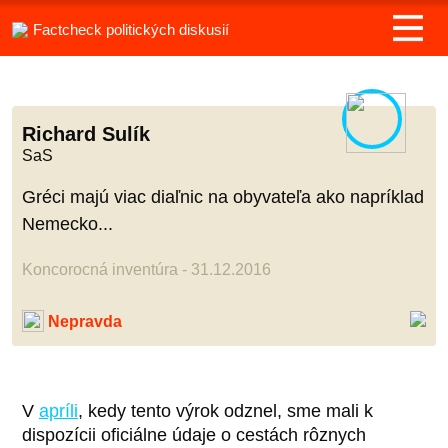
Factcheck politických diskusií
Richard Sulík
SaS
Gréci majú viac diaľnic na obyvateľa ako napríklad
Nemecko...
Koncorocná inventúra - 31.12.2016
Nepravda
V
apríli
, kedy tento výrok odznel, sme mali k
dispozícii oficiálne údaje o cestách rôznych