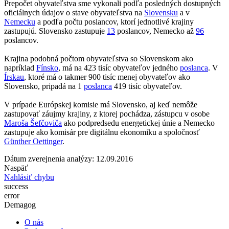
Prepočet obyvateľstva sme vykonali podľa posledných dostupných
oficiálnych údajov o stave obyvateľstva na
Slovensku
a v
Nemecku
a podľa počtu poslancov, ktorí jednotlivé krajiny
zastupujú. Slovensko zastupuje
13
poslancov, Nemecko až
96
poslancov.
Krajina podobná počtom obyvateľstva so Slovenskom ako
napríklad
Fínsko
, má na 423 tisíc obyvateľov jedného
poslanca
. V
Írskau
, ktoré má o takmer 900 tisíc menej obyvateľov ako
Slovensko, pripadá na 1
poslanca
419 tisíc obyvateľov.
V prípade Európskej komisie má Slovensko, aj keď nemôže
zastupovať záujmy krajiny, z ktorej pochádza, zástupcu v osobe
Maroša Šefčoviča
ako podpredsedu energetickej únie a Nemecko
zastupuje ako komisár pre digitálnu ekonomiku a spoločnosť
Günther Oettinger
.
Dátum zverejnenia analýzy: 12.09.2016
Naspäť
Nahlásiť chybu
success
error
Demagog
O nás