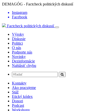
DEMAGÓG - Factcheck politických diskusií
Instagram
Facebook
Factcheck politických diskusií
Výroky
Diskusie
Politici
O nás
Podporte nás
Novinky
Dezinformácie
Nahlásiť chybu
Kontakty
Ako pracujeme
Stáž
Etický kódex
Donori
Podcast
Workshopy