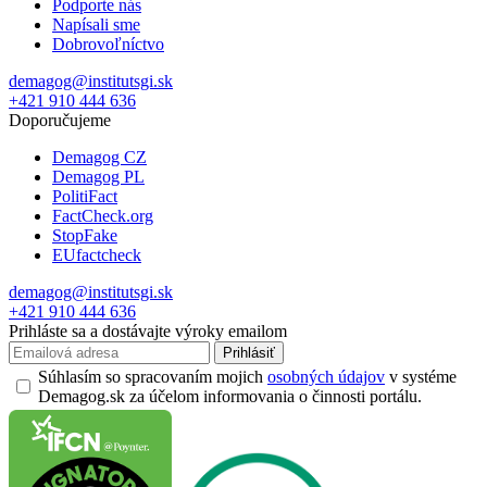
Podporte nás
Napísali sme
Dobrovoľníctvo
demagog@institutsgi.sk
+421 910 444 636
Doporučujeme
Demagog CZ
Demagog PL
PolitiFact
FactCheck.org
StopFake
EUfactcheck
demagog@institutsgi.sk
+421 910 444 636
Prihláste sa a dostávajte výroky emailom
Prihlásiť
Súhlasím so spracovaním mojich
osobných údajov
v systéme
Demagog.sk za účelom informovania o činnosti portálu.