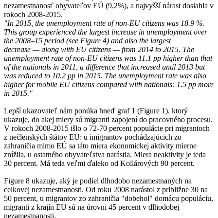
nezamestnanosť obyvateľov EÚ (9,2%), a najvyšší nárast dosiahla v
rokoch 2008-2015.
"In 2015, the unemployment rate of non-EU citizens was 18.9 %.
This group experienced the largest increase in unemployment over
the 2008–15 period (see Figure 4) and also the largest
decrease — along with EU citizens — from 2014 to 2015. The
unemployment rate of non-EU citizens was 11.1 pp higher than that
of the nationals in 2011, a difference that increased until 2013 but
was reduced to 10.2 pp in 2015. The unemployment rate was also
higher for mobile EU citizens compared with nationals: 1.5 pp more
in 2015."
Lepší ukazovateľ nám ponúka hneď graf 1 (Figure 1), ktorý
ukazuje, do akej miery sú migranti zapojení do pracovného procesu.
V rokoch 2008-2015 išlo o 72-70 percent populácie pri migrantoch
z nečlenských štátov EU: u imigrantov pochádzajúcich zo
zahraničia mimo EÚ sa táto miera ekonomickej aktivity mierne
znížila, u ostatného obyvateľstva narástla. Miera neaktivity je teda
30 percent. Má teda veľmi ďaleko od Kollárových 90 percent.
Figure 8 ukazuje, aký je podiel dlhodobo nezamestnaných na
celkovej nezamestnanosti. Od roku 2008 narástol z približne 30 na
50 percent, u migrantov zo zahraničia "dobehol" domácu populáciu,
migranti z krajín EU sú na úrovni 45 percent v dlhodobej
nezamestnanosti.