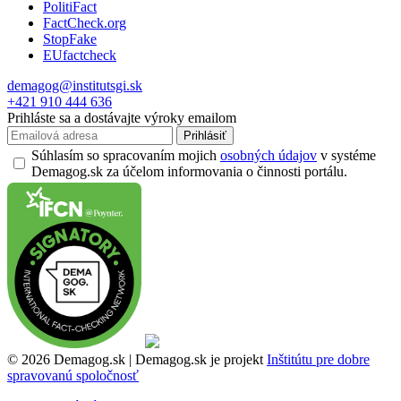
PolitiFact
FactCheck.org
StopFake
EUfactcheck
demagog@institutsgi.sk
+421 910 444 636
Prihláste sa a dostávajte výroky emailom
Prihlásiť
Súhlasím so spracovaním mojich
osobných údajov
v systéme
Demagog.sk za účelom informovania o činnosti portálu.
© 2026 Demagog.sk | Demagog.sk je projekt
Inštitútu pre dobre
spravovanú spoločnosť