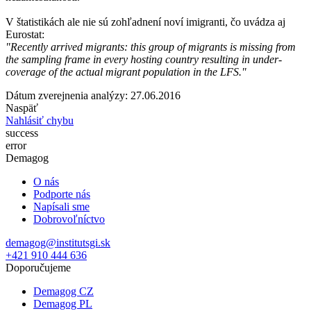
V štatistikách ale nie sú zohľadnení noví imigranti, čo uvádza aj
Eurostat:
"Recently arrived migrants: this group of migrants is missing from
the sampling frame in every hosting country resulting in under-
coverage of the actual migrant population in the LFS."
Dátum zverejnenia analýzy: 27.06.2016
Naspäť
Nahlásiť chybu
success
error
Demagog
O nás
Podporte nás
Napísali sme
Dobrovoľníctvo
demagog@institutsgi.sk
+421 910 444 636
Doporučujeme
Demagog CZ
Demagog PL