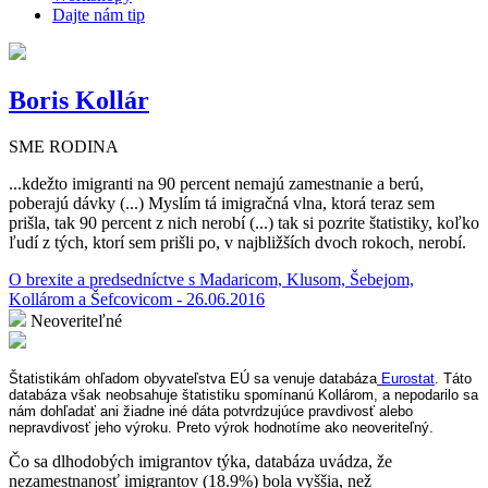
Dajte nám tip
Boris Kollár
SME RODINA
...kdežto imigranti na 90 percent nemajú zamestnanie a berú,
poberajú dávky (...) Myslím tá imigračná vlna, ktorá teraz sem
prišla, tak 90 percent z nich nerobí (...) tak si pozrite štatistiky, koľko
ľudí z tých, ktorí sem prišli po, v najbližších dvoch rokoch, nerobí.
O brexite a predsedníctve s Madaricom, Klusom, Šebejom,
Kollárom a Šefcovicom - 26.06.2016
Neoveriteľné
Štatistikám ohľadom obyvateľstva EÚ sa venuje databáza
Eurostat
. Táto
databáza však neobsahuje štatistiku spomínanú Kollárom, a nepodarilo sa
nám dohľadať ani žiadne iné dáta potvrdzujúce pravdivosť alebo
nepravdivosť jeho výroku. Preto výrok hodnotíme ako neoveriteľný.
Čo sa dlhodobých imigrantov týka, databáza uvádza, že
nezamestnanosť imigrantov (18.9%) bola vyššia, než