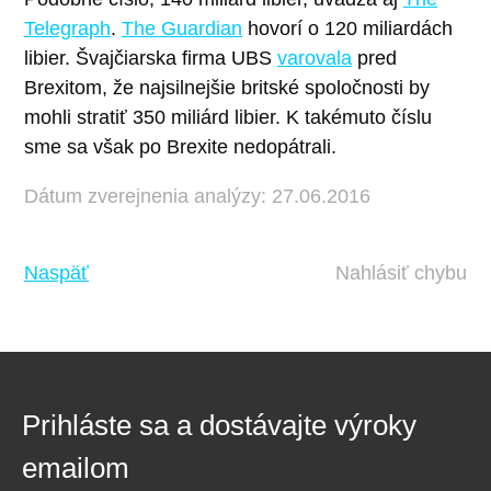
Telegraph
.
The Guardian
hovorí o 120 miliardách
libier. Švajčiarska firma UBS
varovala
pred
Brexitom, že najsilnejšie britské spoločnosti by
mohli stratiť 350 miliárd libier. K takémuto číslu
sme sa však po Brexite nedopátrali.
Dátum zverejnenia analýzy: 27.06.2016
Naspäť
Nahlásiť chybu
Prihláste sa a dostávajte výroky
emailom