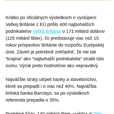
Krátko po oficiálnych výsledkoch o vystúpení
Veľkej Británie z EÚ prišlo 400 najbohatších
podnikateľov
Veľká Británia
o 171 miliárd dolárov
(125 miliárd libier), čo predstavuje viac než 15
rokov príspevkov Británie do rozpočtu Európskej
únie. Záveń je potrebné zohľadniť, že nie tak
"krajina" ako "najbohatší podnikatelia" stratili túto
sumu. Výrok preto hodnotíme ako nepravdivý.
Najväčšie straty utrpeli banky a stavebníctvo,
ktoré sa prepadli i o viac než 40%. Najväčšia
britská banka Barclays, sa po výsledkoch
referenda prepadla o 35%.
Podobné číslo, 140 miliárd libier, uvádza aj
The