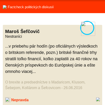
Factcheck politických diskusií
Maroš Šefčovič
Nestraníci
...v priebehu pár hodín (po oficiálnych výsledkoch
o britskom referende, pozn.) britské finančné trhy
stratili toľko financií, koľko zaplatili za 40 rokov na
členských príspevkoch do Európskej únie a ešte
omnoho viacej...
O brexite a predsedníctve s Madaricom, Klusom,
Šebejom, Kollárom a Šefcovicom - 26.06.2016
Nepravda