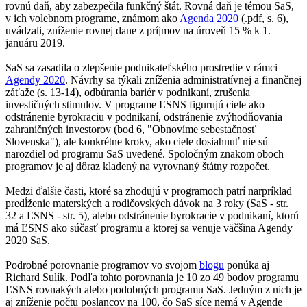
rovnú daň, aby zabezpečila funkčný štát. Rovná daň je témou SaS,
v ich volebnom programe, známom ako
Agenda 2020
(.pdf, s. 6),
uvádzali, zníženie rovnej dane z príjmov na úroveň 15 % k 1.
januáru 2019.
SaS sa zasadila o zlepšenie podnikateľského prostredie v rámci
Agendy 2020
. Návrhy sa týkali zníženia administratívnej a finančnej
záťaže (s. 13-14), odbúrania bariér v podnikaní, zrušenia
investičných stimulov. V programe ĽSNS figurujú ciele ako
odstránenie byrokraciu v podnikaní, odstránenie zvýhodňovania
zahraničných investorov (bod 6, "
Obnovíme sebestačnosť
Slovenska
"), ale konkrétne kroky, ako ciele dosiahnuť nie sú
narozdiel od programu SaS uvedené. Spoločným znakom oboch
programov je aj dôraz kladený na vyrovnaný štátny rozpočet.
Medzi ďalšie časti, ktoré sa zhodujú v programoch patrí narpríklad
predĺženie materských a rodičovských dávok na 3 roky (SaS - str.
32 a ĽSNS - str. 5), alebo odstránenie byrokracie v podnikaní, ktorú
má ĽSNS ako súčasť programu a ktorej sa venuje väčšina Agendy
2020 SaS.
Podrobné porovnanie programov vo svojom
blogu
ponúka aj
Richard Sulík. Podľa tohto porovnania je 10 zo 49 bodov programu
ĽSNS rovnakých alebo podobných programu SaS. Jedným z nich je
aj zníženie počtu poslancov na 100, čo SaS síce nemá v Agende