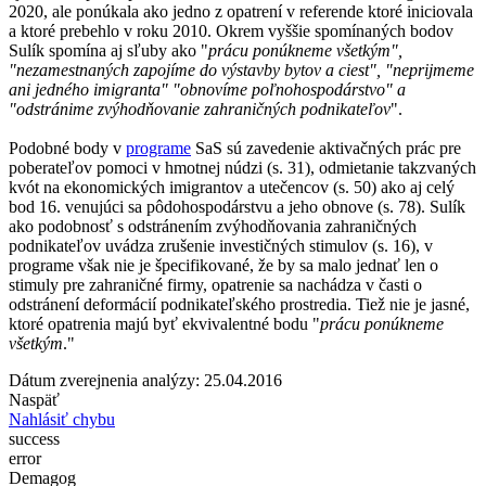
2020, ale ponúkala ako jedno z opatrení v referende ktoré iniciovala
a ktoré prebehlo v roku 2010. Okrem vyššie spomínaných bodov
Sulík spomína aj sľuby ako "
prácu ponúkneme všetkým",
"nezamestnaných zapojíme do výstavby bytov a ciest", "neprijmeme
ani jedného imigranta" "obnovíme poľnohospodárstvo" a
"odstránime zvýhodňovanie zahraničných podnikateľov
".
Podobné body v
programe
SaS sú zavedenie aktivačných prác pre
poberateľov pomoci v hmotnej núdzi (s. 31), odmietanie takzvaných
kvót na ekonomických imigrantov a utečencov (s. 50) ako aj celý
bod 16. venujúci sa pôdohospodárstvu a jeho obnove (s. 78). Sulík
ako podobnosť s odstránením zvýhodňovania zahraničných
podnikateľov uvádza zrušenie investičných stimulov (s. 16), v
programe však nie je špecifikované, že by sa malo jednať len o
stimuly pre zahraničné firmy, opatrenie sa nachádza v časti o
odstránení deformácií podnikateľského prostredia. Tiež nie je jasné,
ktoré opatrenia majú byť ekvivalentné bodu "
prácu ponúkneme
všetkým
."
Dátum zverejnenia analýzy: 25.04.2016
Naspäť
Nahlásiť chybu
success
error
Demagog