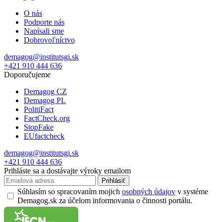
O nás
Podporte nás
Napísali sme
Dobrovoľníctvo
demagog@institutsgi.sk
+421 910 444 636
Doporučujeme
Demagog CZ
Demagog PL
PolitiFact
FactCheck.org
StopFake
EUfactcheck
demagog@institutsgi.sk
+421 910 444 636
Prihláste sa a dostávajte výroky emailom
Prihlásiť
Súhlasím so spracovaním mojich
osobných údajov
v systéme
Demagog.sk za účelom informovania o činnosti portálu.