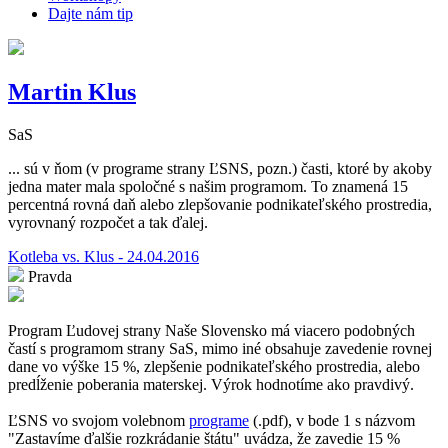
Dajte nám tip
Martin Klus
SaS
... sú v ňom (v programe strany ĽSNS, pozn.) časti, ktoré by akoby
jedna mater mala spoločné s našim programom. To znamená 15
percentná rovná daň alebo zlepšovanie podnikateľského prostredia,
vyrovnaný rozpočet a tak ďalej.
Kotleba vs. Klus - 24.04.2016
Pravda
Program Ľudovej strany Naše Slovensko má viacero podobných
častí s programom strany SaS, mimo iné obsahuje zavedenie rovnej
dane vo výške 15 %, zlepšenie podnikateľského prostredia, alebo
predĺženie poberania materskej. Výrok hodnotíme ako pravdivý.
ĽSNS vo svojom volebnom
programe
(.pdf), v bode 1 s názvom
"
Zastavíme ďalšie rozkrádanie štátu
" uvádza, že zavedie 15 %