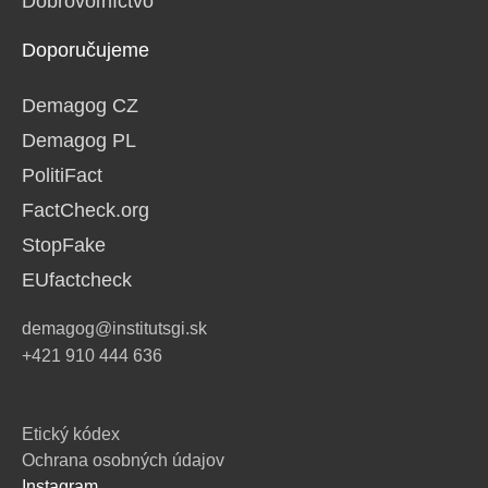
Dobrovoľníctvo
Doporučujeme
Demagog CZ
Demagog PL
PolitiFact
FactCheck.org
StopFake
EUfactcheck
demagog@institutsgi.sk
+421 910 444 636
Etický kódex
Ochrana osobných údajov
Instagram