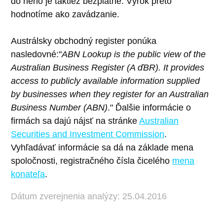
do neho je taktiež bezplatné. Výrok preto
hodnotíme ako zavádzanie.
Austrálsky obchodný register ponúka
nasledovné:"
ABN Lookup is the public view of the
Australian Business Register (A ďBR). It provides
access to publicly available information supplied
by businesses when they register for an Australian
Business Number (ABN)
." Ďalšie informácie o
firmách sa dajú nájsť na stránke
Australian
Securities and Investment Commission
.
Vyhľadávať informácie sa dá na základe mena
spoločnosti, registračného čísla čicelého
mena
konateľa
.
Dátum zverejnenia analýzy: 25.04.2016