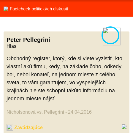
Factcheck politických diskusií
Peter Pellegrini
Hlas
Obchodný register, ktorý, kde si viete vyzistiť, kto
vlastní akú firmu, kedy, na základe čoho, odkedy
bol, nebol konateľ, na jednom mieste z celého
sveta, to vám garantujem, vo vyspelejších
krajinách nie ste schopní takúto informáciu na
jednom mieste nájsť.
Nicholsonová vs. Pellegrini - 24.04.2016
Zavádzajúce