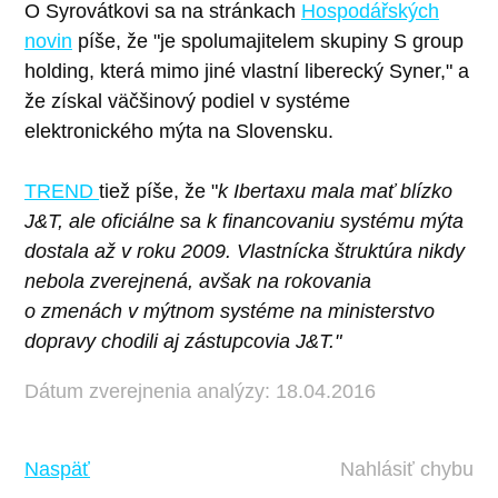
O Syrovátkovi sa na stránkach
Hospodářských
novin
píše, že "je spolumajitelem skupiny S group
holding, která mimo jiné vlastní liberecký Syner," a
že získal väčšinový podiel v systéme
elektronického mýta na Slovensku.
TREND
tiež píše, že "
k Ibertaxu mala mať blízko
J&T, ale oficiálne sa k financovaniu systému mýta
dostala až v roku 2009. Vlastnícka štruktúra nikdy
nebola zverejnená, avšak na rokovania
o zmenách v mýtnom systéme na ministerstvo
dopravy chodili aj zástupcovia J&T."
Dátum zverejnenia analýzy: 18.04.2016
Naspäť
Nahlásiť chybu