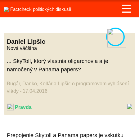
Factcheck politických diskusií
Daniel Lipšic
Nová väčšina
... SkyToll, ktorý vlastnia oligarchovia a je
namočený v Panama papers?
Bugár, Danko, Kollár a Lipšic o programovom vyhlásení
vlády - 17.04.2016
Pravda
Prepojenie Skytoll a Panama papers je vskutku