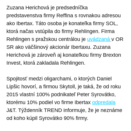
Zuzana Herichová je predsedníčka
predstavenstva firmy Reffina s rovnakou adresou
ako Ibertax. Táto osoba je konateľka firmy SOL,
ktorá načas vstúpila do firmy Rehlingen. Firma
Rehlingen s pražskou centrálou je
uvádzaná
v OR
SR ako väčšinový akcionár Ibertaxu. Zuzana
Herichová je zároveň aj konateľkou firmy Brexton
Invest, ktorá zakladala Rehlingen.
Spojitosť medzi oligarchami, o ktorých Daniel
Lipšic hovorí, a firmou Skytoll, je taká, že od roku
2015 vlastní 100% podnikateľ Peter Syrovátko,
ktorému 10% podiel vo firme Ibertax
odpredala
J&T. Týždenník TREND informuje, že je neznáme
od koho kúpil Syrovátko 90% firmy.