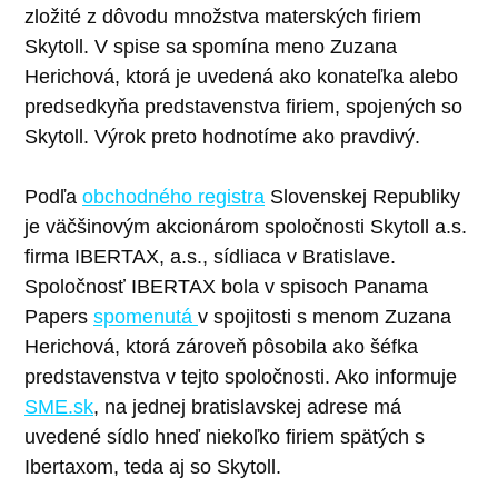
zložité z dôvodu množstva materských firiem
Skytoll. V spise sa spomína meno Zuzana
Herichová, ktorá je uvedená ako konateľka alebo
predsedkyňa predstavenstva firiem, spojených so
Skytoll. Výrok preto hodnotíme ako pravdivý.
Podľa
obchodného registra
Slovenskej Republiky
je väčšinovým akcionárom spoločnosti Skytoll a.s.
firma IBERTAX, a.s., sídliaca v Bratislave.
Spoločnosť IBERTAX bola v spisoch Panama
Papers
spomenutá
v spojitosti s menom Zuzana
Herichová, ktorá zároveň pôsobila ako šéfka
predstavenstva v tejto spoločnosti. Ako informuje
SME.sk
, na jednej bratislavskej adrese má
uvedené sídlo hneď niekoľko firiem spätých s
Ibertaxom, teda aj so Skytoll.