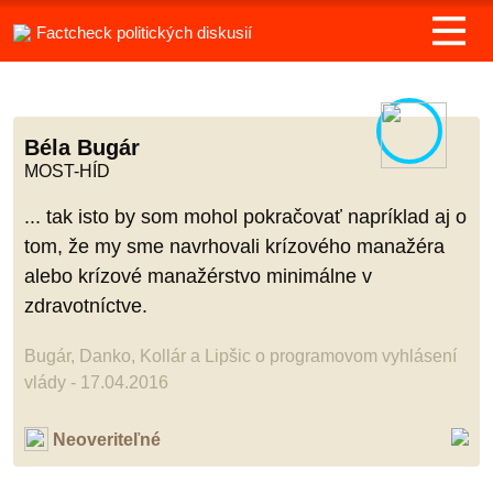
Factcheck politických diskusií
Béla Bugár
MOST-HÍD
... tak isto by som mohol pokračovať napríklad aj o
tom, že my sme navrhovali krízového manažéra
alebo krízové manažérstvo minimálne v
zdravotníctve.
Bugár, Danko, Kollár a Lipšic o programovom vyhlásení
vlády - 17.04.2016
Neoveriteľné