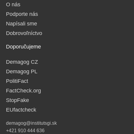
O nás
Podporte nás
Napísali sme
Dobrovoľníctvo
Doporučujeme
Demagog CZ
Demagog PL
PolitiFact
FactCheck.org
StopFake
EUfactcheck
demagog@institutsgi.sk
+421 910 444 636