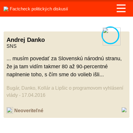
Factcheck politických diskusií
Andrej Danko
SNS
... musím povedať za Slovenskú národnú stranu,
že ja tam vidím takmer 80 až 90-percentné
naplnenie toho, s čím sme do volieb išli...
Bugár, Danko, Kollár a Lipšic o programovom vyhlásení
vlády - 17.04.2016
Neoveriteľné