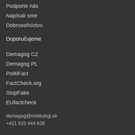
Podporte nás
Napísali sme
Dobrovoľníctvo
Doporučujeme
Demagog CZ
Demagog PL
PolitiFact
FactCheck.org
StopFake
EUfactcheck
demagog@institutsgi.sk
+421 910 444 636