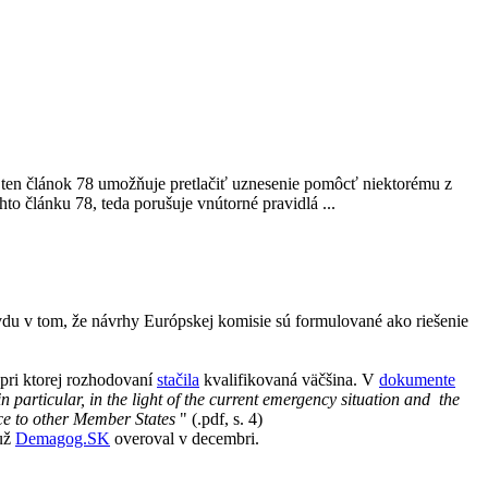
m ten článok 78 umožňuje pretlačiť uznesenie pomôcť niektorému z
o článku 78, teda porušuje vnútorné pravidlá ...
vdu v tom, že návrhy Európskej komisie sú formulované ako riešenie
 pri ktorej rozhodovaní
stačila
kvalifikovaná väčšina. V
dokumente
particular, in the light of the current emergency situation and the
ece to other Member States
" (.pdf, s. 4)
už
Demagog.SK
overoval v decembri.