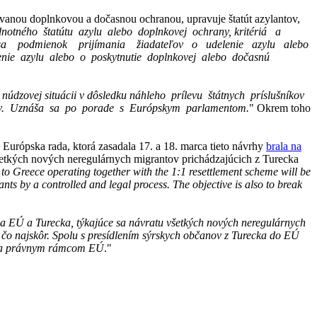
ovanou doplnkovou a dočasnou ochranou, upravuje štatút azylantov,
notného štatútu azylu alebo doplnkovej ochrany, kritériá a
e sa podmienok prijímania žiadateľov o udelenie azylu alebo
nie azylu alebo o poskytnutie doplnkovej alebo dočasnú
v núdzovej situácii v dôsledku náhleho prílevu štátnych príslušníkov
átov. Uznáša sa po porade s Európskym parlamentom.
" Okrem toho
 Európska rada, ktorá zasadala 17. a 18. marca tieto návrhy
brala na
všetkých nových neregulárnych migrantov prichádzajúcich z Turecka
to Greece operating together with the 1:1 resettlement scheme will be
ts by a controlled and legal process. The objective is also to break
lia EÚ a Turecka, týkajúce sa návratu všetkých nových neregulárnych
 čo najskôr. Spolu s presídlením sýrskych občanov z Turecka do EÚ
om a právnym rámcom EÚ
."