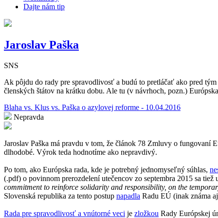
Dajte nám tip
Jaroslav Paška
SNS
Ak pôjdu do rady pre spravodlivosť a budú to pretláčať ako pred tý
členských štátov na krátku dobu. Ale tu (v návrhoch, pozn.) Európska
Blaha vs. Klus vs. Paška o azylovej reforme - 10.04.2016
Nepravda
Jaroslav Paška má pravdu v tom, že článok 78 Zmluvy o fungovaní Eu
dlhodobé. Výrok teda hodnotíme ako nepravdivý.
Po tom, ako Európska rada, kde je potrebný jednomyseľný súhlas,
ne
(.pdf) o povinnom prerozdelení utečencov zo septembra 2015 sa tiež u
commitment to reinforce solidarity and responsibility, on the tempor
Slovenská republika za tento postup
napadla
Radu EÚ (inak známa aj
Rada pre spravodlivosť a vnútorné veci
je
zložkou
Rady Európskej úni