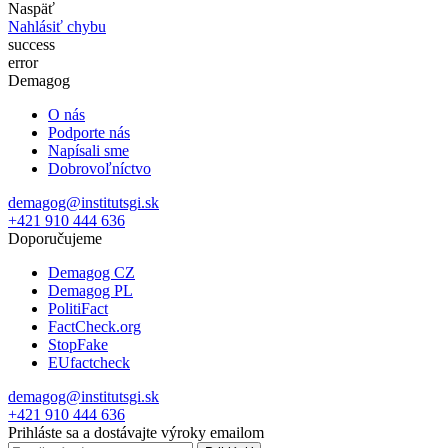
Naspäť
Nahlásiť chybu
success
error
Demagog
O nás
Podporte nás
Napísali sme
Dobrovoľníctvo
demagog@institutsgi.sk
+421 910 444 636
Doporučujeme
Demagog CZ
Demagog PL
PolitiFact
FactCheck.org
StopFake
EUfactcheck
demagog@institutsgi.sk
+421 910 444 636
Prihláste sa a dostávajte výroky emailom