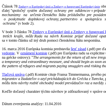
Článok 78
obs
Zmluvy o Európskej únii a Zmluvy o fungovaní Európskej únie
ďalej
"spoločný systém dočasnej ochrany pre odídencov v prípade
mechanizmy na určenie členského štátu príslušného pre posúd
o poskytnutie doplnkovej ochrany, partnerstvo a spoluprácu s 
ochranu"
(v bode 2).
V bode 3 článku 78
Zmluvy o Európskej únii a Zmluvy o fungovaní 
tretích krajín, môže Rada na návrh Komisie prijať dočasné opat
sa v tomto článku už iný druh pomoci členskému štátu nespomína.
16. marca 2016 Európska komisia predstavila
šesť zásad
(.pdf) pre ďa
vedomie
. V
oznámení komisie
(.pdf) pre Európsku radu sa explicitne
na grécke ostrovy): "
The arrangements for the return of all new irre
a temporary and extraordinary measure, and should begin as soon as po
the pattern of refugees and migrants paying smugglers and risking thei
Tlačová správa
(.pdf) Komisie cituje Fransa Timmermansa, prvého p
migrantov a žiadateľov o azyl prichádzajúcich do Grécka z Turecka,
môžu tieto návrhy rozbiť obchodný model prevádzačov raz a navždy
Keďže dočasný charakter týchto návrhov je zdôrazňovaný v správe od
Dátum zverejnenia analýzy: 11.04.2016