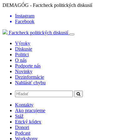
DEMAGÓG - Factcheck politických diskusií
Instagram
Facebook
Factcheck politických diskusií
Výroky
Diskusie
Politici
O nás
Podporte nás
Novinky
Dezinformácie
Nahlásiť chybu
Kontakty
Ako pracujeme
Stáž
Etický kódex
Donori
Podcast
Workshopy