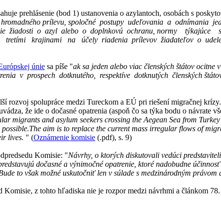
ahuje prehlásenie (bod 1) ustanovenia o azylantoch, osobách s poskyt
 hromadného prílevu, spoločné postupy udeľovania a odnímania jed
enie žiadosti o azyl alebo o doplnkovú ochranu, normy týkajúc
tretími krajinami na účely riadenia prílevov žiadateľov o udele
Európskej únie
sa píše "
ak sa jeden alebo viac členských štátov ocitne 
renia v prospech dotknutého, respektíve dotknutých členských št
lší rozvoj spolupráce medzi Tureckom a EÚ pri riešení migračnej krízy.
 uvádza, že ide o dočasné opatrenia (aspoň čo sa týka bodu o návrate 
gular migrants and asylum seekers crossing the Aegean Sea from Turkey 
ssible.The aim is to replace the current mass irregular flows of migran
r lives.
" (
Oznámenie komisie
(.pdf), s. 9)
odpredsedu Komisie: "
Návrhy, o ktorých diskutovali vedúci predstavite
 predstavujú dočasné a výnimočné opatrenie, ktoré nadobudne účinnosť
. Bude to však možné uskutočniť len v súlade s medzinárodným práv
 Komisie, z tohto hľadiska nie je rozpor medzi návrhmi a článkom 78.