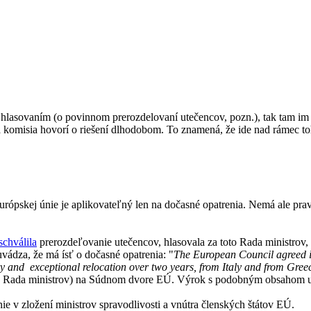
m hlasovaním (o povinnom prerozdelovaní utečencov, pozn.), tak tam i
 komisia hovorí o riešení dlhodobom. To znamená, že ide nad rámec toht
rópskej únie je aplikovateľný len na dočasné opatrenia. Nemá ale pra
schválila
prerozdeľovanie utečencov, hlasovala za toto Rada ministrov,
vádza, že má ísť o dočasné opatrenia: "
The European Council agreed in 
ary and exceptional relocation over two years, from Italy and from Gre
 Rada ministrov) na Súdnom dvore EÚ. Výrok s podobným obsahom 
e v zložení ministrov spravodlivosti a vnútra členských štátov EÚ.