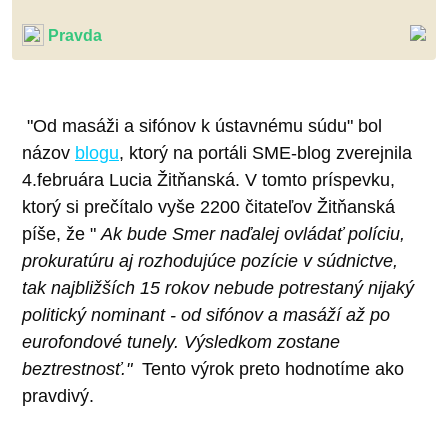
Pravda
"Od masáži a sifónov k ústavnému súdu" bol
názov
blogu
, ktorý na portáli SME-blog zverejnila
4.februára Lucia Žitňanská. V tomto príspevku,
ktorý si prečítalo vyše 2200 čitateľov Žitňanská
píše, že "
Ak bude Smer naďalej ovládať políciu,
prokuratúru aj rozhodujúce pozície v súdnictve,
tak najbližších 15 rokov nebude potrestaný nijaký
politický nominant - od sifónov a masáží až po
eurofondové tunely. Výsledkom zostane
beztrestnosť."
Tento výrok preto hodnotíme ako
pravdivý.