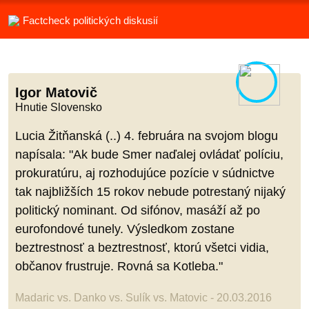
Factcheck politických diskusií
Igor Matovič
Hnutie Slovensko
Lucia Žitňanská (..) 4. februára na svojom blogu
napísala: "Ak bude Smer naďalej ovládať políciu,
prokuratúru, aj rozhodujúce pozície v súdnictve
tak najbližších 15 rokov nebude potrestaný nijaký
politický nominant. Od sifónov, masáží až po
eurofondové tunely. Výsledkom zostane
beztrestnosť a beztrestnosť, ktorú všetci vidia,
občanov frustruje. Rovná sa Kotleba."
Madaric vs. Danko vs. Sulík vs. Matovic - 20.03.2016