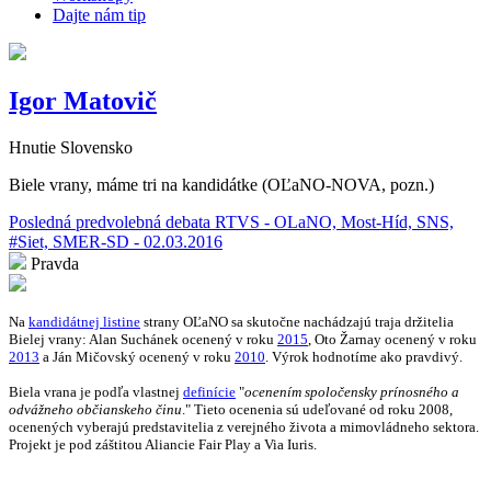
Dajte nám tip
Igor Matovič
Hnutie Slovensko
Biele vrany, máme tri na kandidátke (OĽaNO-NOVA, pozn.)
Posledná predvolebná debata RTVS - OLaNO, Most-Híd, SNS,
#Siet, SMER-SD - 02.03.2016
Pravda
Na
kandidátnej listine
strany OĽaNO sa skutočne nachádzajú traja držitelia
Bielej vrany: Alan Suchánek ocenený v roku
2015
, Oto Žarnay ocenený v roku
2013
a Ján Mičovský ocenený v roku
2010
. Výrok hodnotíme ako pravdivý.
Biela vrana je podľa vlastnej
definície
"
ocenením spoločensky prínosného a
odvážneho občianskeho činu
." Tieto ocenenia sú udeľované od roku 2008,
ocenených vyberajú predstavitelia z verejného života a mimovládneho sektora.
Projekt je pod záštitou Aliancie Fair Play a Via Iuris.