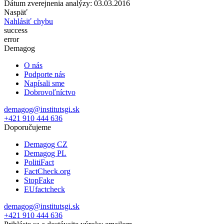
Dátum zverejnenia analýzy: 03.03.2016
Naspäť
Nahlásiť chybu
success
error
Demagog
O nás
Podporte nás
Napísali sme
Dobrovoľníctvo
demagog@institutsgi.sk
+421 910 444 636
Doporučujeme
Demagog CZ
Demagog PL
PolitiFact
FactCheck.org
StopFake
EUfactcheck
demagog@institutsgi.sk
+421 910 444 636