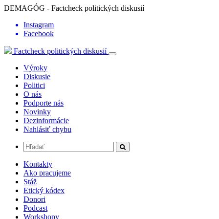
DEMAGÓG - Factcheck politických diskusií
Instagram
Facebook
Factcheck politických diskusií
Výroky
Diskusie
Politici
O nás
Podporte nás
Novinky
Dezinformácie
Nahlásiť chybu
Kontakty
Ako pracujeme
Stáž
Etický kódex
Donori
Podcast
Workshopy