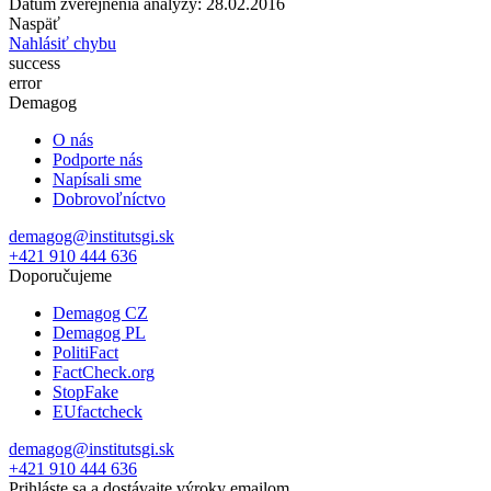
Dátum zverejnenia analýzy: 28.02.2016
Naspäť
Nahlásiť chybu
success
error
Demagog
O nás
Podporte nás
Napísali sme
Dobrovoľníctvo
demagog@institutsgi.sk
+421 910 444 636
Doporučujeme
Demagog CZ
Demagog PL
PolitiFact
FactCheck.org
StopFake
EUfactcheck
demagog@institutsgi.sk
+421 910 444 636
Prihláste sa a dostávajte výroky emailom