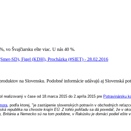
 vo Švajčiarsku ešte viac. U nás 40 %.
Smer-SD), Figel (KDH), Procházka (#SIET) - 28.02.2016
 produktov na Slovensku. Podobné informácie udávajú aj Slovenská p
ol realizovaný v čase od 18.marca 2015 do 2.apríla 2015 pre
Potravinársku 
mora
, podľa ktorej,
"je zastúpenie slovenských potravín v obchodných reťaz
ká republika na chvoste krajín EÚ. Z tohto pohľadu sa dá povedať, že v oko
ko, Británia a Nemecko sú na tom podobne, v Rakúsku je domáci podiel ešte v