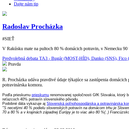
Dajte nám tip
Radoslav Procházka
#SIEŤ
V Rakúsku mate na pultoch 80 % domácich potravin, v Nemecku 90 %,
Predvolebná debata TA3 - Bugár (MOST-HÍD), Danko (SNS), Fico (
Pravda
R. Procházka udáva pravdivé údaje týkajúce sa zastúpenia domácich
potravinárska komora.
Podľa prieskumu
prieskumu
renomovanej spoločnosti GfK Slovakia, ktorý b
reťazcoch 40% potravín slovenského pôvodu.
Podobné dáta vykazuje aj
Slovenská poľnohospodárska a potravinárska ko
"S necelými 40 % podielu slovenských potravín na domácom trhu je Slovens
70 a 80 % a v krajinách západnej Európy je to viac ako 80 %(..) Francúzs