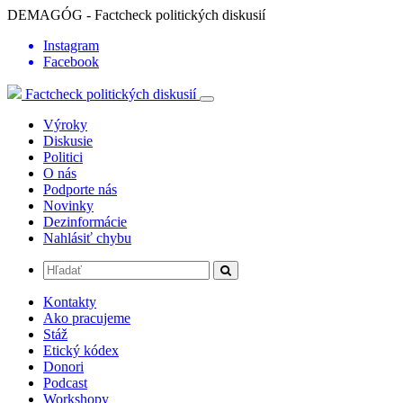
DEMAGÓG - Factcheck politických diskusií
Instagram
Facebook
Factcheck politických diskusií
Výroky
Diskusie
Politici
O nás
Podporte nás
Novinky
Dezinformácie
Nahlásiť chybu
Kontakty
Ako pracujeme
Stáž
Etický kódex
Donori
Podcast
Workshopy