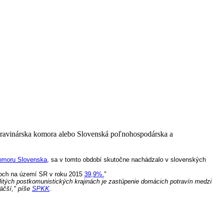
otravinárska komora alebo Slovenská poľnohospodárska a
komoru Slovenska
, sa v tomto období skutočne nachádzalo v slovenských
coch na území SR v roku 2015
39,9%.
"
litých postkomunistických krajinách je zastúpenie domácich potravín medzi
äčší," píše
SPKK
.