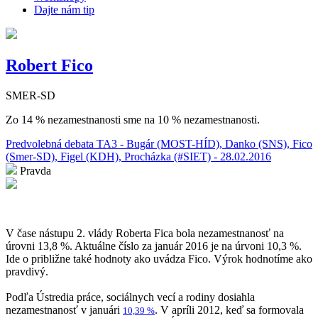
Dajte nám tip
Robert Fico
SMER-SD
Zo 14 % nezamestnanosti sme na 10 % nezamestnanosti.
Predvolebná debata TA3 - Bugár (MOST-HÍD), Danko (SNS), Fico
(Smer-SD), Figel (KDH), Procházka (#SIET) - 28.02.2016
Pravda
V čase nástupu 2. vlády Roberta Fica bola nezamestnanosť na
úrovni 13,8 %. Aktuálne číslo za január 2016 je na úrvoni 10,3 %.
Ide o približne také hodnoty ako uvádza Fico. Výrok hodnotíme ako
pravdivý.
Podľa Ústredia práce, sociálnych vecí a rodiny dosiahla
nezamestnanosť v januári
. V apríli 2012, keď sa formovala
10,39 %