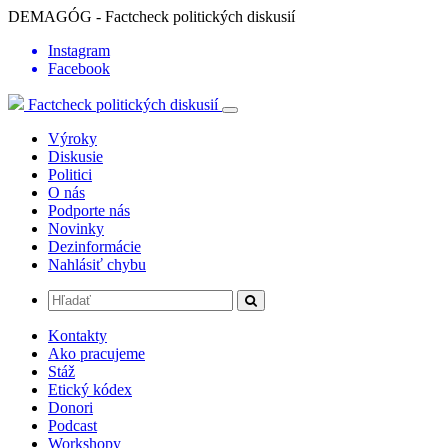
DEMAGÓG - Factcheck politických diskusií
Instagram
Facebook
Factcheck politických diskusií
Výroky
Diskusie
Politici
O nás
Podporte nás
Novinky
Dezinformácie
Nahlásiť chybu
Kontakty
Ako pracujeme
Stáž
Etický kódex
Donori
Podcast
Workshopy