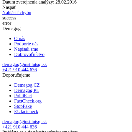
Dátum zverejnenia analýzy: 28.02.2016
Naspäť
Nahlásiť chybu
success
error
Demagog
O nás
Podporte nás
Napísali sme
Dobrovoľníctvo
demagog@institutsgi.sk
+421 910 444 636
Doporučujeme
Demagog CZ
Demagog PL
PolitiFact
FactCheck.org
StopFake
EUfactcheck
demagog@institutsgi.sk
+421 910 444 636