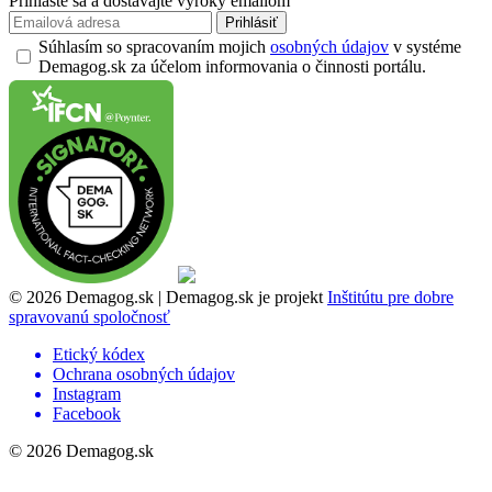
Prihláste sa a dostávajte výroky emailom
Prihlásiť
Súhlasím so spracovaním mojich
osobných údajov
v systéme
Demagog.sk za účelom informovania o činnosti portálu.
© 2026 Demagog.sk | Demagog.sk je projekt
Inštitútu pre dobre
spravovanú spoločnosť
Etický kódex
Ochrana osobných údajov
Instagram
Facebook
© 2026 Demagog.sk