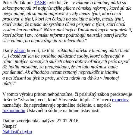
Peter Pollák pre
TASR
uviedol, že "
v zákone o hmotnej núdzi sa
zakomponovali tri najprísnejšie piliere rómskej reformy, ktoré sú ale
nevyhnutné, ak sa majú napraviť krivdy medzi tými, ktorí chcú
pracovať a tými, ktorí len čakajú na sociálne dávky, medzi tými,
ktorí vedia, že musia do systému čímsi prispieť a tými, ktorí chcú
systém len zneužívať. Názor niektorých ľudskoprávnych organizácií,
ktorí zákon i tzv. rómsku reformu podrobujú neustále ostrej kritike
síce vníma, no nepovažuje ju za relevantnú.
"
Daný
zákon
hovorí, že túto "
základnú dávku v hmotnej núdzi budú
(...) dostávať len tie sociálne odkázané osoby, ktoré odpracujú v
rámci malých obecných služieb alebo dobrovoľníckych prác aspoň
32 hodín mesačne, za predpokladu, že im táto možnosť bude
ponúknutá.
Ak dlhodobo nezamestnaný nepreukáže iniciatívu
a nezúčastní sa týchto prác, stráca nárok na dávku v hmotnej
núdzi.
"
V tomto výroku pritom nehodnotíme, či príslušný zákon predstavuje
riešenie "zásadnej veci, ktorá Slovensko trápila." Viacero
expertov
naznačuje, že nepredstavuje optimálne riešenie, a napriek
rozhodnutiu
Ústavného súdu je na hrane ústavnosti.
Dátum zverejnenia analýzy: 27.02.2016
Naspäť
Nahlásiť chybu