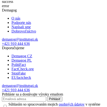
success
error
Demagog
O nás
Podporte nás
Napísali sme
Dobrovoľníctvo
demagog@institutsgi.sk
+421 910 444 636
Doporučujeme
Demagog CZ
Demagog PL
PolitiFact
FactCheck.org
StopFake
EUfactcheck
demagog@institutsgi.sk
+421 910 444 636
Prihláste sa a dostávajte výroky emailom
Prihlásiť
Súhlasím so spracovaním mojich
osobných údajov
v systéme