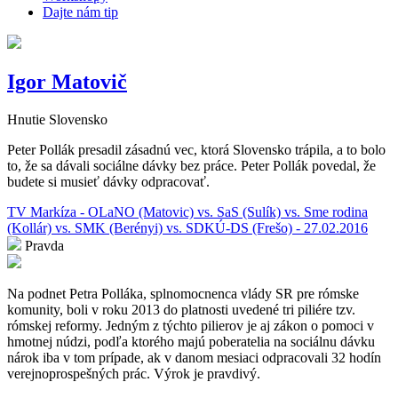
Dajte nám tip
Igor Matovič
Hnutie Slovensko
Peter Pollák presadil zásadnú vec, ktorá Slovensko trápila, a to bolo
to, že sa dávali sociálne dávky bez práce. Peter Pollák povedal, že
budete si musieť dávky odpracovať.
TV Markíza - OLaNO (Matovic) vs. SaS (Sulík) vs. Sme rodina
(Kollár) vs. SMK (Berényi) vs. SDKÚ-DS (Frešo) - 27.02.2016
Pravda
Na podnet Petra Polláka, splnomocnenca vlády SR pre rómske
komunity, boli v roku 2013 do platnosti uvedené tri piliére tzv.
rómskej reformy. Jedným z týchto pilierov je aj zákon o pomoci v
hmotnej núdzi, podľa ktorého majú poberatelia na sociálnu dávku
nárok iba v tom prípade, ak v danom mesiaci odpracovali 32 hodín
verejnoprospešných prác. Výrok je pravdivý.