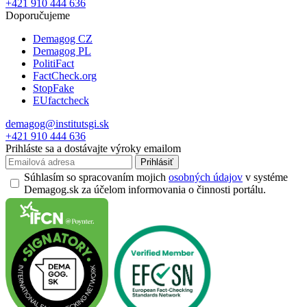
+421 910 444 636
Doporučujeme
Demagog CZ
Demagog PL
PolitiFact
FactCheck.org
StopFake
EUfactcheck
demagog@institutsgi.sk
+421 910 444 636
Prihláste sa a dostávajte výroky emailom
Prihlásiť
Súhlasím so spracovaním mojich
osobných údajov
v systéme
Demagog.sk za účelom informovania o činnosti portálu.