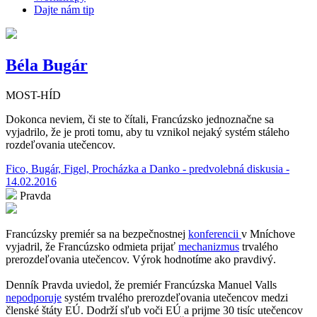
Dajte nám tip
Béla Bugár
MOST-HÍD
Dokonca neviem, či ste to čítali, Francúzsko jednoznačne sa
vyjadrilo, že je proti tomu, aby tu vznikol nejaký systém stáleho
rozdeľovania utečencov.
Fico, Bugár, Figel, Procházka a Danko - predvolebná diskusia -
14.02.2016
Pravda
Francúzsky premiér sa na bezpečnostnej
konferencii
v Mníchove
vyjadril, že Francúzsko odmieta prijať
mechanizmus
trvalého
prerozdeľovania utečencov. Výrok hodnotíme ako pravdivý.
Denník Pravda uviedol, že premiér Francúzska Manuel Valls
nepodporuje
systém trvalého prerozdeľovania utečencov medzi
členské štáty EÚ. Dodrží sľub voči EÚ a prijme 30 tisíc utečencov