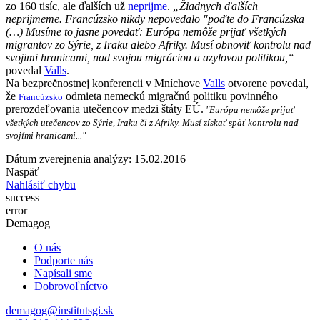
zo 160 tisíc, ale ďalších už
neprijme
.
„Žiadnych ďalších
neprijmeme. Francúzsko nikdy nepovedalo "poďte do Francúzska
(…) Musíme to jasne povedať: Európa nemôže prijať všetkých
migrantov zo Sýrie, z Iraku alebo Afriky. Musí obnoviť kontrolu nad
svojimi hranicami, nad svojou migráciou a azylovou politikou,“
povedal
Valls
.
Na bezprečnostnej konferencii v Mníchove
Valls
otvorene povedal,
že
odmieta nemeckú migračnú politiku povinného
Francúzsko
prerozdeľovania utečencov medzi štáty EÚ.
"Európa nemôže prijať
všetkých utečencov zo Sýrie, Iraku či z Afriky. Musí získať späť kontrolu nad
svojími hranicami..."
Dátum zverejnenia analýzy: 15.02.2016
Naspäť
Nahlásiť chybu
success
error
Demagog
O nás
Podporte nás
Napísali sme
Dobrovoľníctvo
demagog@institutsgi.sk