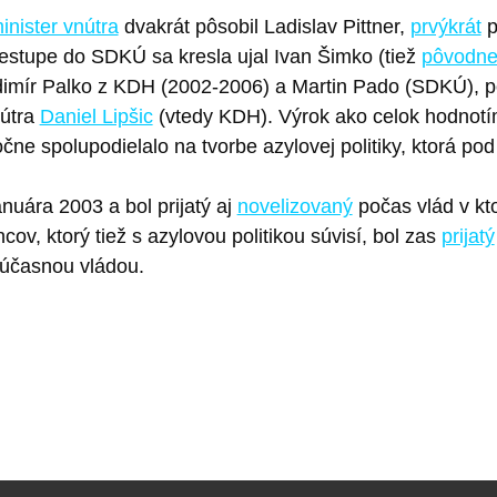
inister vnútra
dvakrát pôsobil Ladislav Pittner,
prvýkrát
p
restupe do SDKÚ sa kresla ujal Ivan Šimko (tiež
pôvodn
ladimír Palko z KDH (2002-2006) a Martin Pado (SDKÚ), 
nútra
Daniel Lipšic
(vtedy KDH). Výrok ako celok hodnotí
čne spolupodielalo na tvorbe azylovej politiky, ktorá pod
uára 2003 a bol prijatý aj
novelizovaný
počas vlád v kt
v, ktorý tiež s azylovou politikou súvisí, bol zas
prijatý
súčasnou vládou.