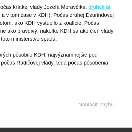
očas krátkej vlády Jozefa Moravčíka,
druhýkrát
e
a v tom čase v KDH). Počas druhej Dzurindovej
potom, ako KDH vystúpilo z koalície. Počas
me ako pravdivý, nakoľko KDH sa ako člen vlády
 toto ministerstvo spadá.
orých pôsobilo KDH, najvýznamnejšie pod
počas Radičovej vlády, teda počas pôsobenia
Nahlásiť chybu