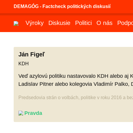
DEMAGÓG - Factcheck politických diskusií
Výroky
Diskusie
Politici
O nás
Podpo
Ján Figeľ
KDH
Veď azylovú politiku nastavovalo KDH alebo aj K
Ladislav Pitner alebo kolegovia Vladimír Palko, D
Predsedovia strán o volbách, politike v roku 2016 a b
Pravda