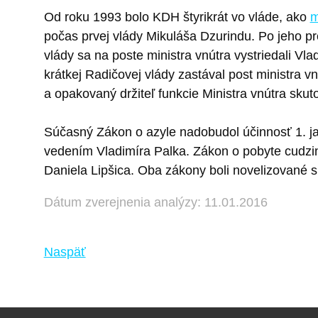
Od roku 1993 bolo KDH štyrikrát vo vláde, ako
m
počas prvej vlády Mikuláša Dzurindu. Po jeho p
vlády sa na poste ministra vnútra vystriedali V
krátkej Radičovej vlády zastával post ministra v
a opakovaný držiteľ funkcie Ministra vnútra skuto
Súčasný Zákon o azyle nadobudol účinnosť 1. jan
vedením Vladimíra Palka. Zákon o pobyte cudzinco
Daniela Lipšica. Oba zákony boli novelizované 
Dátum zverejnenia analýzy: 11.01.2016
Naspäť