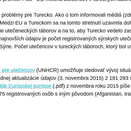
e problémy pre Turecko. Ako o tom informovali médiá (zd
 Medzi EU a Tureckom sa na tomto stretnutí uzavrela doh
nie utečeneckých táborov a na to, aby Turecko vedelo zas
najnovších údajov je počet registrovaných sýrskych ute
 Sýrie. Počet utečencov v tureckých táboroch, ktorý bol 
 pre utečencov
(UNHCR) umožňuje sledovať vývoj situác
dnej aktualizácie údajov (3. novembra 2015) 2 181 293 
ták Európskej komisie
(.pdf) z novembra roku 2015 píše 
75 registrovaných osôb s iným pôvodom (Afganistan, Ira