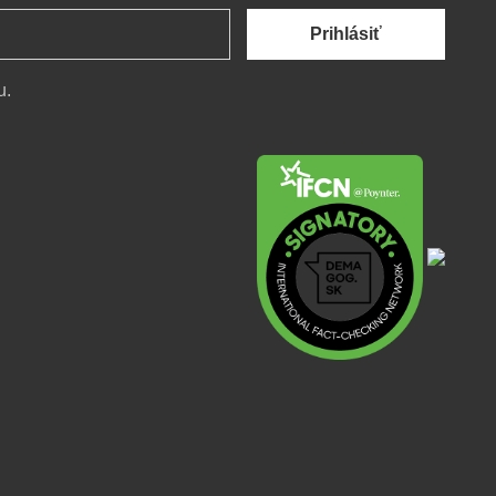
Prihlásiť
u.