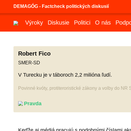
DEMAGÓG - Factcheck politických diskusií
Výroky
Diskusie
Politici
O nás
Podpo
Robert Fico
SMER-SD
V Turecku je v táboroch 2,2 milióna ľudí.
Povinné kvóty, protiteroristické zákony a volby do NR
Pravda
Keďže aj médiá pracujú s podobnými číslami ako 