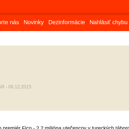
rte nás
Novinky
Dezinformácie
Nahlásiť chybu
 SR - 06.12.2015
premiér Fico - 2,2 milióna utečencov v tureckých tábor