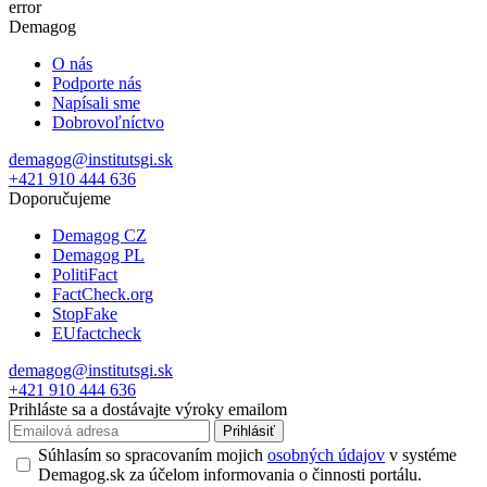
error
Demagog
O nás
Podporte nás
Napísali sme
Dobrovoľníctvo
demagog@institutsgi.sk
+421 910 444 636
Doporučujeme
Demagog CZ
Demagog PL
PolitiFact
FactCheck.org
StopFake
EUfactcheck
demagog@institutsgi.sk
+421 910 444 636
Prihláste sa a dostávajte výroky emailom
Prihlásiť
Súhlasím so spracovaním mojich
osobných údajov
v systéme
Demagog.sk za účelom informovania o činnosti portálu.