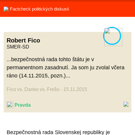
Factcheck politických diskusií
Robert Fico
SMER-SD
...bezpečnostná rada tohto štátu je v
permanentnom zasadnutí. Ja som ju zvolal včera
ráno (14.11.2015, pozn.)...
Fico vs. Danko vs. Frešo - 15.11.2015
Pravda
Bezpečnostná rada Slovenskej republiky je