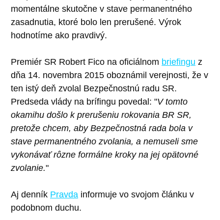
momentálne skutočne v stave permanentného
zasadnutia, ktoré bolo len prerušené. Výrok
hodnotíme ako pravdivý.
Premiér SR Robert Fico na oficiálnom
briefingu
z
dňa 14. novembra 2015 oboznámil verejnosti, že v
ten istý deň zvolal Bezpečnostnú radu SR.
Predseda vlády na brífingu povedal: "
V tomto
okamihu došlo k prerušeniu rokovania BR SR,
pretože chcem, aby Bezpečnostná rada bola v
stave permanentného zvolania, a nemuseli sme
vykonávať rôzne formálne kroky na jej opätovné
zvolanie.
"
Aj denník
Pravda
informuje vo svojom článku v
podobnom duchu.