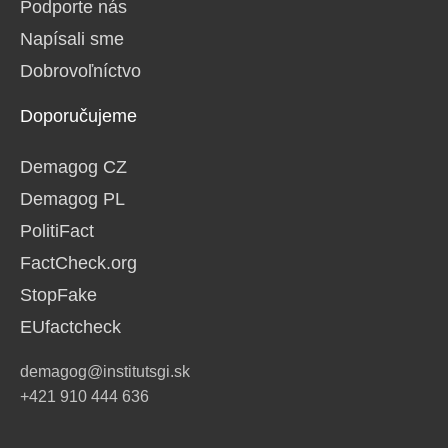
Podporte nás
Napísali sme
Dobrovoľníctvo
Doporučujeme
Demagog CZ
Demagog PL
PolitiFact
FactCheck.org
StopFake
EUfactcheck
demagog@institutsgi.sk
+421 910 444 636