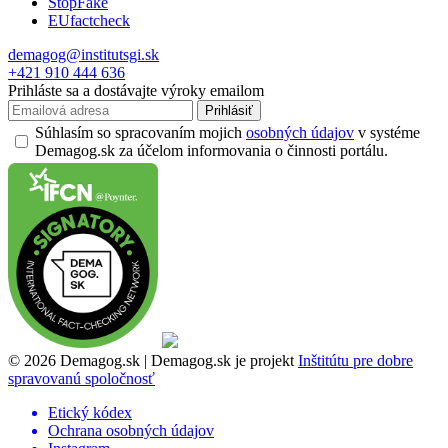
StopFake
EUfactcheck
demagog@institutsgi.sk
+421 910 444 636
Prihláste sa a dostávajte výroky emailom
Prihlásiť
Súhlasím so spracovaním mojich
osobných údajov
v systéme
Demagog.sk za účelom informovania o činnosti portálu.
© 2026 Demagog.sk | Demagog.sk je projekt
Inštitútu pre dobre
spravovanú spoločnosť
Etický kódex
Ochrana osobných údajov