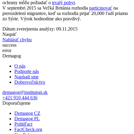
ochrany môžu požiadať o
trvalý pobyt
.
V septembri 2015 sa Veľká Británia rozhodla
participovať
na
prerozdelení migrantov, keď sa rozhodla prijať 20,000 ľudí priamo
zo Sýrie. Výrok hodnotíme ako pravdivý.
Dátum zverejnenia analýzy: 09.11.2015
Naspäť
Nahlásiť chybu
success
error
Demagog
O nás
Podporte nás
Napísali sme
Dobrovoľníctvo
demagog@institutsgi.sk
+421 910 444 636
Doporučujeme
Demagog CZ
Demagog PL
PolitiFact
FactCheck.org