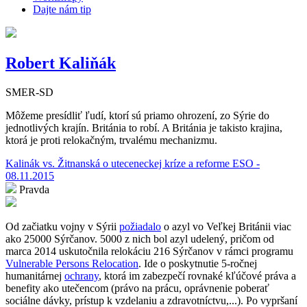
Dajte nám tip
Robert Kaliňák
SMER-SD
Môžeme presídliť ľudí, ktorí sú priamo ohrození, zo Sýrie do
jednotlivých krajín. Británia to robí. A Británia je takisto krajina,
ktorá je proti relokačným, trvalému mechanizmu.
Kalinák vs. Žitnanská o uteceneckej kríze a reforme ESO -
08.11.2015
Pravda
Od začiatku vojny v Sýrii
požiadalo
o azyl vo Veľkej Británii viac
ako 25000 Sýrčanov. 5000 z nich bol azyl udelený, pričom od
marca 2014 uskutočnila relokáciu 216 Sýrčanov v rámci programu
Vulnerable Persons Relocation
. Ide o poskytnutie 5-ročnej
humanitárnej
ochrany
, ktorá im zabezpečí rovnaké kľúčové práva a
benefity ako utečencom (právo na prácu, oprávnenie poberať
sociálne dávky, prístup k vzdelaniu a zdravotníctvu,...). Po vypršaní