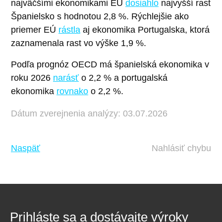
najväčšími ekonomikami EÚ
dosiahlo
najvyšší rast
Španielsko s hodnotou 2,8 %. Rýchlejšie ako
priemer EÚ
rástla
aj ekonomika Portugalska, ktorá
zaznamenala rast vo výške 1,9 %.
Podľa prognóz OECD má španielská ekonomika v
roku 2026
narásť
o 2,2 % a portugalská
ekonomika
rovnako
o 2,2 %.
Dátum zverejnenia analýzy: 03.07.2026
Naspäť
Nahlásiť chybu
Prihláste sa a dostávajte výroky