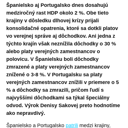
Španielsko aj Portugalsko dnes dosahujú
medziročný rast HDP okolo 2 %. Obe tieto
krajiny v dôsledku dlhovej krízy prijali
konsolidačné opatrenia, ktoré sa dotkli platov
vo verejnej správe aj dôchodkov. Ani jedna z
týchto krajín však neznížila dôchodky o 30 %
alebo platy verejných zamestnancov o
polovicu. V Španielsku boli dôchodky
zmrazené a platy verejných zamestnancov
znížené o 3-8 %. V Portugalsku sa platy
verejných zamestnancov znížili v priemere o 5
% a dôchodky sa zmrazili, pričom ľudí s
najvyššími dôchodkami sa týkal špeciálny
odvod. Výrok Denisy Sakovej preto hodnotíme
ako nepravdivý.
Španielsko a Portugalsko
patrili
medzi krajiny,