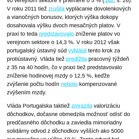
vo verejnom sektore v priemere o 5 % (.
pdf
, s. 26).
V roku 2011 tiež
zrušila
vyplácanie dovolenkových
a vianočných bonusov, ktorých výška dokopy
dosahovala výšku dvoch mesačných platov. V
praxi to teda
predstavovalo
zníženie platov vo
verejnom sektore o 14,3 %. V roku 2012 však
portugalský ústavný súd
vyhlásil
tento krok za
protiústavný. Vláda tiež
predĺžila
pracovný týždeň
z 35 na 40 hodín, čo v praxi tiež predstavovalo
zníženie hodinovej mzdy o 12,5 %, keďže
zvýšenie počtu hodín
nebolo
kompenzované
zvýšením mzdy.
Vláda Portugalska taktiež
zmrazila
valorizáciu
dôchodkov, dočasne obmedzila možnosť odísť do
predčasného dôchodku a zaviedla mimoriadny
solidárny odvod z dôchodkov vyšších ako 5000