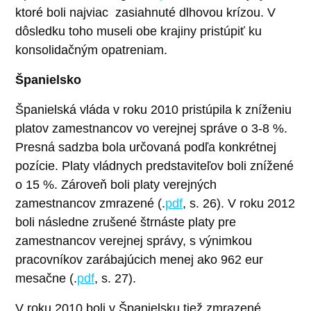
ktoré boli najviac zasiahnuté dlhovou krízou. V
dôsledku toho museli obe krajiny pristúpiť ku
konsolidačným opatreniam.
Španielsko
Španielská vláda v roku 2010 pristúpila k zníženiu
platov zamestnancov vo verejnej správe o 3-8 %.
Presná sadzba bola určovaná podľa konkrétnej
pozície. Platy vládnych predstaviteľov boli znížené
o 15 %. Zároveň boli platy verejných
zamestnancov zmrazené (.
pdf
, s. 26). V roku 2012
boli následne zrušené štrnáste platy pre
zamestnancov verejnej správy, s výnimkou
pracovníkov zarábajúcich menej ako 962 eur
mesačne (.
pdf
, s. 27).
V roku 2010 boli v Španielsku tiež zmrazené