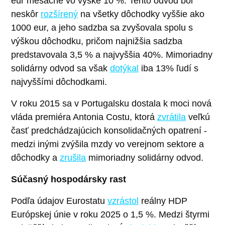
eur mesačne vo výške 10 %. Tento odvod bol
neskôr
rozšírený
na všetky dôchodky vyššie ako
1000 eur, a jeho sadzba sa zvyšovala spolu s
výškou dôchodku, pričom najnižšia sadzba
predstavovala 3,5 % a najvyššia 40%. Mimoriadny
solidárny odvod sa však
dotýkal
iba 13% ľudí s
najvyššími dôchodkami.
V roku 2015 sa v Portugalsku dostala k moci nová
vláda premiéra Antonia Costu, ktorá
zvrátila
veľkú
časť predchádzajúcich konsolidačných opatrení -
medzi inými zvýšila mzdy vo verejnom sektore a
dôchodky a
zrušila
mimoriadny solidárny odvod.
Súčasný hospodársky rast
Podľa údajov Eurostatu
vzrástol
reálny HDP
Európskej únie v roku 2025 o 1,5 %. Medzi štyrmi