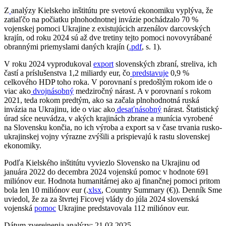
Z
analýzy Kielskeho inštitútu pre svetovú ekonomiku vyplýva, že
zatiaľčo na počiatku plnohodnotnej invázie pochádzalo 70 %
vojenskej pomoci Ukrajine z existujúcich arzenálov darcovských
krajín, od roku 2024 sú až dve tretiny tejto pomoci novovyrábané
obrannými priemyslami daných krajín (
.pdf
, s. 1).
V roku 2024 vyprodukoval
export
slovenských zbraní, streliva, ich
častí a príslušenstva 1,2 miliardy eur, čo
predstavuje
0,9 %
celkového HDP toho roka. V porovnaní s predošlým rokom ide o
viac ako
dvojnásobný
medziročný nárast. A v porovnaní s rokom
2021, teda rokom predtým, ako sa začala plnohodnotná ruská
invázia na Ukrajinu, ide o viac ako
desaťnásobný
nárast. Štatistický
úrad síce neuvádza, v akých krajinách zbrane a munícia vyrobené
na Slovensku končia, no ich výroba a export sa v čase trvania rusko-
ukrajinskej vojny výrazne zvýšili a prispievajú k rastu slovenskej
ekonomiky.
Podľa Kielského inštitútu vyviezlo Slovensko na Ukrajinu od
januára 2022 do decembra 2024 vojenskú pomoc v hodnote 691
miliónov eur. Hodnota humanitárnej ako aj finančnej pomoci pritom
bola len 10 miliónov eur (.
xlsx
, Country Summary (€)). Denník Sme
uviedol, že za za štvrtej Ficovej vlády do júla 2024 slovenská
vojenská
pomoc
Ukrajine predstavovala 112 miliónov eur.
Dátum zverejnenia analýzy: 21.03.2025