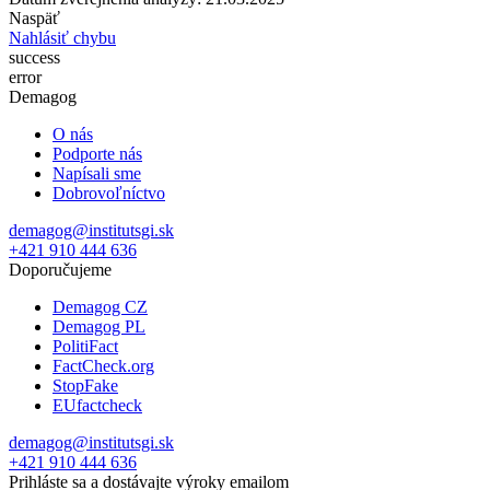
Naspäť
Nahlásiť chybu
success
error
Demagog
O nás
Podporte nás
Napísali sme
Dobrovoľníctvo
demagog@institutsgi.sk
+421 910 444 636
Doporučujeme
Demagog CZ
Demagog PL
PolitiFact
FactCheck.org
StopFake
EUfactcheck
demagog@institutsgi.sk
+421 910 444 636
Prihláste sa a dostávajte výroky emailom