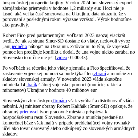
hospodárskej prosperite krajiny. V roku 2024 bol slovenský export
zbrojárskeho priemyslu v hodnote 1,2 miliardy eur. Hoci nie je
jasné, aká veľká časť smerovala na Ukrajinu, dáta ukazujú, že v
porovnaní s poslednými rokmi výrazne vzrástol. Výrok hodnotíme
ako pravdivý.
Robert Fico pred parlamentnými voľbami 2023 naozaj viackrát
tvrdil, že, ak sa strana Smer-SD dostane do vlády, nedovolí vývoz
„ani
jedného
náboja“ na Ukrajinu. Zdôvodnil to tým, že vojenská
pomoc len predlžuje konflikt a dodal, že „na vojne niekto zarába, no
Slovensko to určite nie je“ (
video
01:00:33).
Po voľbách sa rétorika jeho vlády zjemnila a Fico špecifikoval, že
zastavenie vojenskej pomoci sa bude týkať len
zbraní
a munície zo
skladov slovenskej armády. V novembri 2023 vláda skutočne
odmietla 14.
balík
štátnej vojenskej pomoci (munície, rakiet a
mínometov) Ukrajine v hodnote 40 miliónov eur.
Slovenským zbrojárskym
firmám
však vyrábať a distribuovať vláda
nebráni. Aj minister obrany Robert Kaliňák (Smer-SD) opakuje, že
obranný
priemysel
tvorí pracovné miesta a prispieva k
hospodárskemu rastu Slovenska. Zbrane a munícia predané na
komerčnej báze však majú v prípade prebiehajúcej vojny rovnaký
účel ako tovar darovaný alebo odkúpený zo slovenských armádnych
skladov.