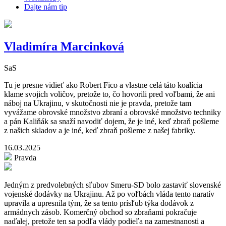
Dajte nám tip
Vladimíra Marcinková
SaS
Tu je presne vidieť ako Robert Fico a vlastne celá táto koalícia
klame svojich voličov, pretože to, čo hovorili pred voľbami, že ani
náboj na Ukrajinu, v skutočnosti nie je pravda, pretože tam
vyvážame obrovské množstvo zbraní a obrovské množstvo techniky
a pán Kaliňák sa snaží navodiť dojem, že je iné, keď zbraň pošleme
z našich skladov a je iné, keď zbraň pošleme z našej fabriky.
16.03.2025
Pravda
Jedným z predvolebných sľubov Smeru-SD bolo zastaviť slovenské
vojenské dodávky na Ukrajinu. Až po voľbách vláda tento naratív
upravila a upresnila tým, že sa tento prísľub týka dodávok z
armádnych zásob. Komerčný obchod so zbraňami pokračuje
naďalej, pretože ten sa podľa vlády podieľa na zamestnanosti a