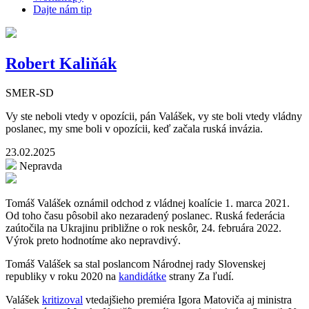
Dajte nám tip
Robert Kaliňák
SMER-SD
Vy ste neboli vtedy v opozícii, pán Valášek, vy ste boli vtedy vládny
poslanec, my sme boli v opozícii, keď začala ruská invázia.
23.02.2025
Nepravda
Tomáš Valášek oznámil odchod z vládnej koalície 1. marca 2021.
Od toho času pôsobil ako nezaradený poslanec. Ruská federácia
zaútočila na Ukrajinu približne o rok neskôr, 24. februára 2022.
Výrok preto hodnotíme ako nepravdivý.
Tomáš Valášek sa stal poslancom Národnej rady Slovenskej
republiky v roku 2020 na
kandidátke
strany Za ľudí.
Valášek
kritizoval
vtedajšieho premiéra Igora Matoviča aj ministra