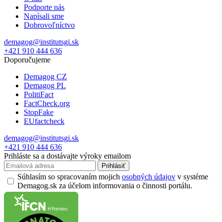
Podporte nás
Napísali sme
Dobrovoľníctvo
demagog@institutsgi.sk
+421 910 444 636
Doporučujeme
Demagog CZ
Demagog PL
PolitiFact
FactCheck.org
StopFake
EUfactcheck
demagog@institutsgi.sk
+421 910 444 636
Prihláste sa a dostávajte výroky emailom
Prihlásiť
Súhlasím so spracovaním mojich
osobných údajov
v systéme
Demagog.sk za účelom informovania o činnosti portálu.