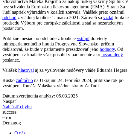
zdravotníctva Mareka Krajčího za nákup ruskej vakcíny Sputnik V
bez schválenia Európskou liekovou agentúrou (EMA). Strana Za
ľudí napriek výhradám v koalícii zotrvala. Valášek preto oznámil
odchod
z vládnej koalície 1. marca 2021. Zároveň sa
vzdal
funkcie
predsedu Výboru pre európske záležitosti a stal sa nezaradeným
poslancom.
Približne mesiac po odchode z koalície
vstúpil
do vtedy
mimoparlamentného hnutia Progresívne Slovensko, pričom
deklaroval, že bude v parlamente presadzovať jeho
hodnoty
. Od
vystúpenia z koalície však pôsobil v parlamente ako
nezaradený
poslanec.
Valášek
hlasoval
aj za vyslovenie nedôvery vláde Eduarda Hegera.
Rusko
zaútočilo
na Ukrajinu 24. februára 2024, približne rok po
vystúpení Tomáša Valáška z vládnej strany Za ľudí.
Dátum zverejnenia analýzy: 05.03.2025
Naspäť
Nahlásiť chybu
success
error
Demagog
O nás