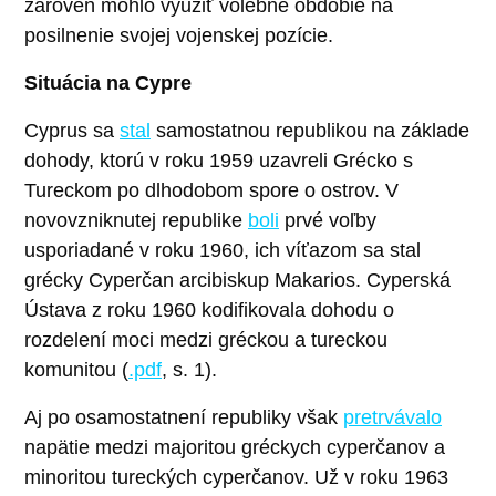
zároveň mohlo využiť volebné obdobie na
posilnenie svojej vojenskej pozície.
Situácia na Cypre
Cyprus sa
stal
samostatnou republikou na základe
dohody, ktorú v roku 1959 uzavreli Grécko s
Tureckom po dlhodobom spore o ostrov. V
novovzniknutej republike
boli
prvé voľby
usporiadané v roku 1960, ich víťazom sa stal
grécky Cyperčan arcibiskup Makarios. Cyperská
Ústava z roku 1960 kodifikovala dohodu o
rozdelení moci medzi gréckou a tureckou
komunitou (
.pdf
, s. 1).
Aj po osamostatnení republiky však
pretrvávalo
napätie medzi majoritou gréckych cyperčanov a
minoritou tureckých cyperčanov. Už v roku 1963