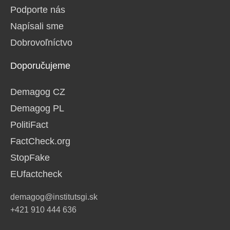
Podporte nás
Napísali sme
Dobrovoľníctvo
Doporučujeme
Demagog CZ
Demagog PL
PolitiFact
FactCheck.org
StopFake
EUfactcheck
demagog@institutsgi.sk
+421 910 444 636