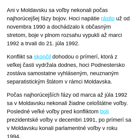
Ani v Moldavsku sa voľby nekonali počas
najhorúcejšej fázy bojov. Hoci napätie
rástlo
už od
novembra 1990 a dochádzalo k občasným
stretom, boje v plnom rozsahu vypukli až marci
1992 a trvali do 21. júla 1992.
Konflikt sa
skončil
dohodou o prímerí, ktorá z
veľkej časti vydržala dodnes, hoci Podnestersko
zostáva samostatne vyhláseným, neuznaným
separatistickým štátom v rámci Moldavska.
Počas najhorúcejších fázy od marca až júla 1992
sa v Moldavsku nekonali žiadne celoštátne voľby.
Posledné veľké voľby pred konfliktom
boli
prezidentské voľby v decembri 1991, po prímerí sa
v Moldavsku konali parlamentné voľby v roku
1994.