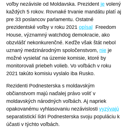
voľby nezávisle od Moldavska. Prezident
je
volený
každých 5 rokov. Rovnaké trvanie mandátu platí aj
pre 33 poslancov parlamentu. Ostatné
prezidentské voľby v roku 2021
opísal
Freedom
House, významný watchdog demokracie, ako
obzvlášť nekonkurenčné. Keďže však štát nebol
uznaný medzinárodným spoločenstvom,
nie
je
možné vysielať na územie komisie, ktoré by
monitorovali priebeh volieb. Vo voľbách v roku
2021 takúto komisiu vyslalo iba Rusko.
Rezidenti Podnesterska s moldavským
občianstvom majú naďalej právo voliť v
moldavských národných voľbách. Aj napriek
opakovanému vyhlasovaniu nezávislosti
vyzývajú
separatistickí lídri Podnesterska svoju populáciu k
účasti v týchto voľbách.