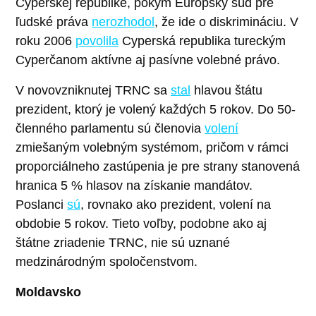
Cyperskej republike, pokým Európsky súd pre
ľudské práva
nerozhodol
, že ide o diskrimináciu. V
roku 2006
povolila
Cyperská republika tureckým
Cyperčanom aktívne aj pasívne volebné právo.
V novovzniknutej TRNC sa
stal
hlavou štátu
prezident, ktorý je volený každých 5 rokov. Do 50-
členného parlamentu sú členovia
volení
zmiešaným volebným systémom, pričom v rámci
proporciálneho zastúpenia je pre strany stanovená
hranica 5 % hlasov na získanie mandátov.
Poslanci
sú
, rovnako ako prezident, volení na
obdobie 5 rokov. Tieto voľby, podobne ako aj
štátne zriadenie TRNC, nie sú uznané
medzinárodným spoločenstvom.
Moldavsko