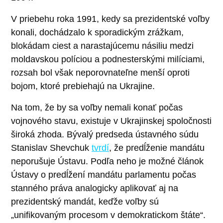
V priebehu roka 1991, kedy sa prezidentské voľby
konali, dochádzalo k sporadickým zrážkam,
blokádam ciest a narastajúcemu násiliu medzi
moldavskou políciou a podnesterskými milíciami,
rozsah bol však neporovnateľne menší oproti
bojom, ktoré prebiehajú na Ukrajine.
Na tom, že by sa voľby nemali konať počas
vojnového stavu, existuje v Ukrajinskej spoločnosti
široká zhoda. Bývalý predseda ústavného súdu
Stanislav Shevchuk
tvrdí
, že predĺženie mandátu
neporušuje Ústavu. Podľa neho je možné článok
Ústavy o predĺžení mandátu parlamentu počas
stanného práva analogicky aplikovať aj na
prezidentský mandát, keďže voľby sú
„unifikovaným procesom v demokratickom štáte“.