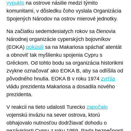
vypuklo
na ostrove násilie medzi týmito
komunitami, v dôsledku čoho vyslala Organizácia
Spojených Národov na ostrov mierové jednotky.
Na začiatku sedemdesiatych rokov sa členovia
Národnej organizácie cyperských bojovníkov
(EOKA)
pokúsili
sa na Makariosa spáchať atentát
a obnoviť tak myšlienku spojenia Cypru s
Gréckom. Od tohto bodu sa organizácia historikmi
zvykne označovať ako EOKA B, aby sa odlíšila od
pôvodného hnutia. EOKA B v roku 1974
zvrhla
vládu prezidenta Makariosa a dosadila nového
prezidenta.
V reakcii na tieto udalosti Turecko
započalo
vojenskú inváziu na sever ostrova, ktorú
obhajovalo nutnosťou dodržiavať dohodu o
nezávislosti Cypru z roku 1959. Rada bezpečnosti