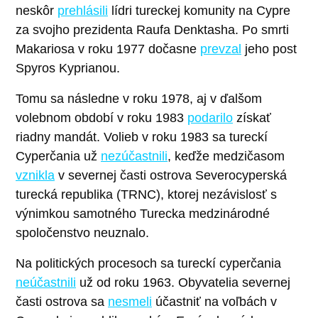
neskôr
prehlásili
lídri tureckej komunity na Cypre
za svojho prezidenta Raufa Denktasha. Po smrti
Makariosa v roku 1977 dočasne
prevzal
jeho post
Spyros Kyprianou.
Tomu sa následne v roku 1978, aj v ďalšom
volebnom období v roku 1983
podarilo
získať
riadny mandát. Volieb v roku 1983 sa tureckí
Cyperčania už
nezúčastnili
, keďže medzičasom
vznikla
v severnej časti ostrova Severocyperská
turecká republika (TRNC), ktorej nezávislosť s
výnimkou samotného Turecka medzinárodné
spoločenstvo neuznalo.
Na politických procesoch sa tureckí cyperčania
neúčastnili
už od roku 1963. Obyvatelia severnej
časti ostrova sa
nesmeli
účastniť na voľbách v