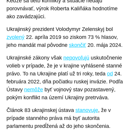
Keďže sa tieto konflikty a situácie nedajú
porovnávať, výrok Roberta Kaliňáka hodnotíme
ako zavádzajúci.
Ukrajinský prezident Volodymyr Zelenskyj bol
zvolený
22. apríla 2019 so ziskom 73 % hlasov,
jeho mandát mal pôvodne
skončiť
20. mája 2024.
Ukrajinské zákony však
nepovoľujú
uskutočnenie
volieb v prípade, že je v krajine vyhlásené stanné
právo. To na Ukrajine platí už tri roky, teda
od
24.
februára 2022, dňa počiatku ruskej invázie. Podľa
Ústavy
nemôže
byť vojnový stav pozastavený,
pokým konflikt na území Ukrajiny pretrváva.
Článok 83 ukrajinskej ústava
stanovuje
, že v
prípade stanného práva má byť autorita
parlamentu predĺžená až do jeho skončenia.