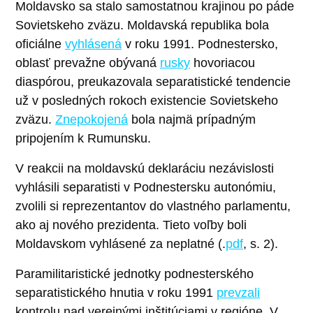
Moldavsko sa stalo samostatnou krajinou po páde
Sovietskeho zväzu. Moldavská republika bola
oficiálne
vyhlásená
v roku 1991. Podnestersko,
oblasť prevažne obývaná
rusky
hovoriacou
diaspórou, preukazovala separatistické tendencie
už v posledných rokoch existencie Sovietskeho
zväzu.
Znepokojená
bola najmä prípadným
pripojením k Rumunsku.
V reakcii na moldavskú deklaráciu nezávislosti
vyhlásili separatisti v Podnestersku autonómiu,
zvolili si reprezentantov do vlastného parlamentu,
ako aj nového prezidenta. Tieto voľby boli
Moldavskom vyhlásené za neplatné (.
pdf
, s. 2).
Paramilitaristické jednotky podnesterského
separatistického hnutia v roku 1991
prevzali
kontrolu nad verejnými inštitúciami v regióne. V