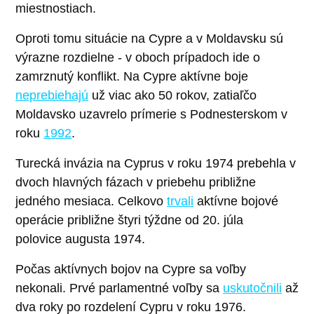
miestnostiach.
Oproti tomu situácie na Cypre a v Moldavsku sú
výrazne rozdielne - v oboch prípadoch ide o
zamrznutý konflikt. Na Cypre aktívne boje
neprebiehajú
už viac ako 50 rokov, zatiaľčo
Moldavsko uzavrelo prímerie s Podnesterskom v
roku
1992
.
Turecká invázia na Cyprus v roku 1974 prebehla v
dvoch hlavných fázach v priebehu približne
jedného mesiaca. Celkovo
trvali
aktívne bojové
operácie približne štyri týždne od 20. júla
polovice augusta 1974.
Počas aktívnych bojov na Cypre sa voľby
nekonali. Prvé parlamentné voľby sa
uskutočnili
až
dva roky po rozdelení Cypru v roku 1976.