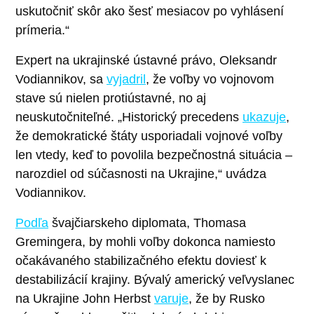
uskutočniť skôr ako šesť mesiacov po vyhlásení
prímeria.“
Expert na ukrajinské ústavné právo, Oleksandr
Vodiannikov, sa
vyjadril
, že voľby vo vojnovom
stave sú nielen protiústavné, no aj
neuskutočniteľné. „Historický precedens
ukazuje
,
že demokratické štáty usporiadali vojnové voľby
len vtedy, keď to povolila bezpečnostná situácia –
narozdiel od súčasnosti na Ukrajine,“ uvádza
Vodiannikov.
Podľa
švajčiarskeho diplomata, Thomasa
Gremingera, by mohli voľby dokonca namiesto
očakávaného stabilizačného efektu doviesť k
destabilizácií krajiny. Bývalý americký veľvyslanec
na Ukrajine John Herbst
varuje
, že by Rusko