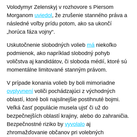
Volodymyr Zelenskyj v rozhovore s Piersom
Morganom
uviedol
, že zrušenie stanného práva a
následné voľby prídu potom, ako sa ukončí
„horúca fáza vojny“.
Uskutočnenie slobodných volieb
má
niekoľko
podmienok, ako napríklad slobodný pohyb
voličstva aj kandidátov, či sloboda médií, ktoré sú
momentálne limitované stanným právom.
V prípade konania volieb by boli mimoriadne
ovplyvnení
voliči pochádzajúci z východných
oblastí, ktoré boli najsilnejšie postihnuté bojmi.
Veľká časť populácie musela ujsť či už do
bezpečnejších oblastí krajiny, alebo do zahraničia.
Bezpečnostné riziko by
vyvolalo
aj
zhromažďovanie občanov pri volebných