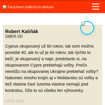
Factcheck politických diskusií
Robert Kaliňák
SMER-SD
Cyprus okupovaný už 60 rokov, tak som možno
povedal 40, ale tu už je 60 rokov, tak rýchlo to
beží, je okupovaný a napr. predstavte si, na
okupovanom Cypre prebiehajú voľby. Prečo
nemôžu na okupovanej Ukrajine prebiehať voľby?
Nakoniec mnoho krajín aj v Moldavsku sú voľby a
tiež vlastne časť územia vlastne nemajú pod
kontrolou, čiže to sú všetko len výhovorky.
23.02.2025