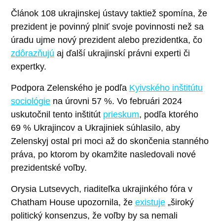
Článok 108 ukrajinskej ústavy taktiež spomína, že
prezident je povinný plniť svoje povinnosti než sa
úradu ujme nový prezident alebo prezidentka, čo
zdôrazňujú
aj ďalší ukrajinskí právni experti či
expertky.
Podpora Zelenského je podľa
Kyivského inštitútu
sociológie
na úrovni 57 %. Vo februári 2024
uskutočnil tento inštitút
prieskum
, podľa ktorého
69 % Ukrajincov a Ukrajiniek súhlasilo, aby
Zelenskyj ostal pri moci až do skončenia stanného
práva, po ktorom by okamžite nasledovali nové
prezidentské voľby.
Orysia Lutsevych, riaditeľka ukrajinkého fóra v
Chatham House upozornila, že
existuje
„široký
politický konsenzus, že voľby by sa nemali