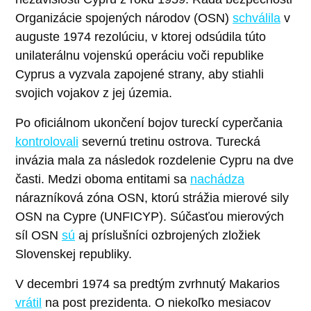
Organizácie spojených národov (OSN)
schválila
v
auguste 1974 rezolúciu, v ktorej odsúdila túto
unilaterálnu vojenskú operáciu voči republike
Cyprus a vyzvala zapojené strany, aby stiahli
svojich vojakov z jej územia.
Po oficiálnom ukončení bojov tureckí cyperčania
kontrolovali
severnú tretinu ostrova. Turecká
invázia mala za následok rozdelenie Cypru na dve
časti. Medzi oboma entitami sa
nachádza
nárazníková zóna OSN, ktorú strážia mierové sily
OSN na Cypre (UNFICYP). Súčasťou mierových
síl OSN
sú
aj príslušníci ozbrojených zložiek
Slovenskej republiky.
V decembri 1974 sa predtým zvrhnutý Makarios
vrátil
na post prezidenta. O niekoľko mesiacov