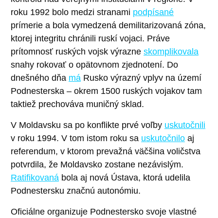
roku 1992 bolo medzi stranami
podpísané
prímerie a bola vymedzená demilitarizovaná zóna,
ktorej integritu chránili ruskí vojaci. Práve
prítomnosť ruských vojsk výrazne
skomplikovala
snahy rokovať o opätovnom zjednotení. Do
dnešného dňa
má
Rusko výrazný vplyv na území
Podnesterska – okrem 1500 ruských vojakov tam
taktiež prechováva muničný sklad.
V Moldavsku sa po konflikte prvé voľby
uskutočnili
v roku 1994. V tom istom roku sa
uskutočnilo
aj
referendum, v ktorom prevažná väčšina voličstva
potvrdila, že Moldavsko zostane nezávislým.
Ratifikovaná
bola aj nová Ústava, ktorá udelila
Podnestersku značnú autonómiu.
Oficiálne organizuje Podnestersko svoje vlastné