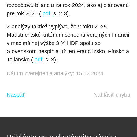
rozpočtovú bilanciu za rok 2024, ako aj plánovanú
pre rok 2025 (
.pdf
, s. 2-3).
Z analýzy taktiež vyplýva, že v roku 2025
Maastrichtské kritérium schodku verejných financií
v maximálnej výške 3 % HDP spolu so
Slovenskom nesplnia už len Francúzsko, Fínsko a
Taliansko (
.pdf
, s. 3).
Dátum zverejnenia analýzy: 15.12.2024
Naspäť
Nahlásiť chybu