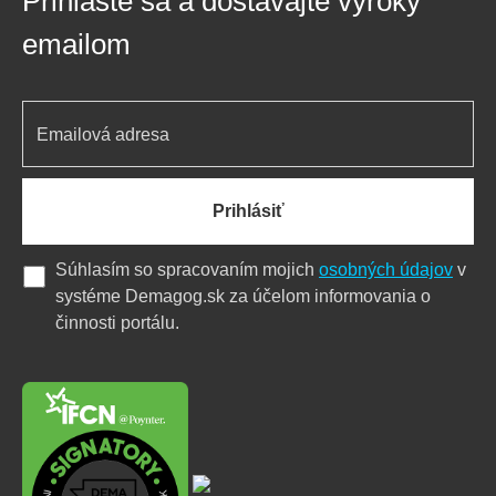
Prihláste sa a dostávajte výroky
emailom
Prihlásiť
Súhlasím so spracovaním mojich
osobných údajov
v
systéme Demagog.sk za účelom informovania o
činnosti portálu.