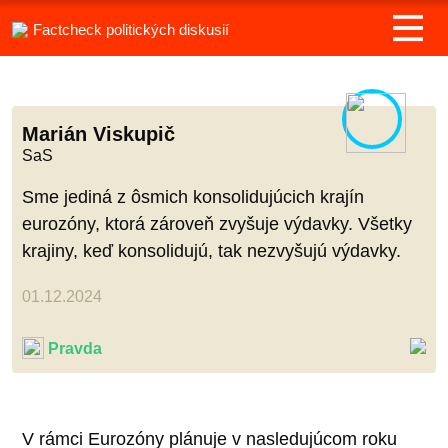
Factcheck politických diskusií
Marián Viskupič
SaS
Sme jediná z ôsmich konsolidujúcich krajín
eurozóny, ktorá zároveň zvyšuje výdavky. Všetky
krajiny, keď konsolidujú, tak nezvyšujú výdavky.
01.12.2024
Pravda
V rámci Eurozóny plánuje v nasledujúcom roku