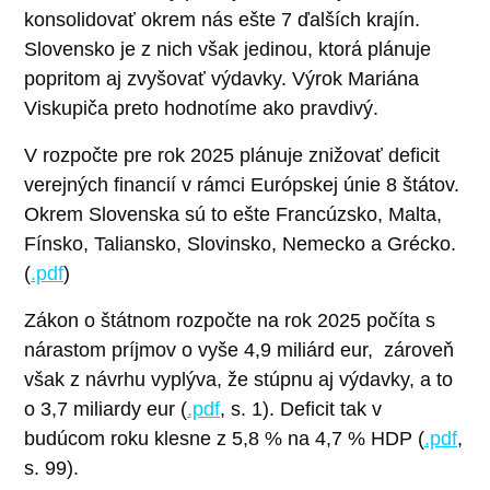
konsolidovať okrem nás ešte 7 ďalších krajín.
Slovensko je z nich však jedinou, ktorá plánuje
popritom aj zvyšovať výdavky. Výrok Mariána
Viskupiča preto hodnotíme ako pravdivý.
V rozpočte pre rok 2025 plánuje znižovať deficit
verejných financií v rámci Európskej únie 8 štátov.
Okrem Slovenska sú to ešte Francúzsko, Malta,
Fínsko, Taliansko, Slovinsko, Nemecko a Grécko.
(
.pdf
)
Zákon o štátnom rozpočte na rok 2025 počíta s
nárastom príjmov o vyše 4,9 miliárd eur, zároveň
však z návrhu vyplýva, že stúpnu aj výdavky, a to
o 3,7 miliardy eur (
.pdf
, s. 1). Deficit tak v
budúcom roku klesne z 5,8 % na 4,7 % HDP (
.pdf
,
s. 99).