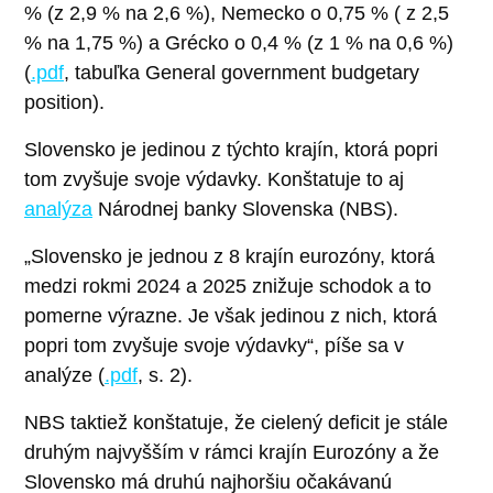
% (z 2,9 % na 2,6 %), Nemecko o 0,75 % ( z 2,5
% na 1,75 %) a Grécko o 0,4 % (z 1 % na 0,6 %)
(
.pdf
, tabuľka General government budgetary
position).
Slovensko je jedinou z týchto krajín, ktorá popri
tom zvyšuje svoje výdavky. Konštatuje to aj
analýza
Národnej banky Slovenska (NBS).
„Slovensko je jednou z 8 krajín eurozóny, ktorá
medzi rokmi 2024 a 2025 znižuje schodok a to
pomerne výrazne. Je však jedinou z nich, ktorá
popri tom zvyšuje svoje výdavky“, píše sa v
analýze (
.pdf
, s. 2).
NBS taktiež konštatuje, že cielený deficit je stále
druhým najvyšším v rámci krajín Eurozóny a že
Slovensko má druhú najhoršiu očakávanú