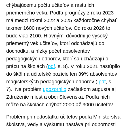
chýbajúcemu počtu učiteľov a rastu ich
priemerného veku. Podľa prognózy z roku 2023
má medzi rokmi 2022 a 2025 každoročne chýbať
takmer 1600 nových učiteľov. Od roku 2026 to
bude viac 2100. Hlavnými dôvodmi je vysoký
priemerný vek učiteľov, ktorí odchádzajú do
dôchodku, a nízky počet absolventov
pedagogických odborov, ktorí sa uchádzajú o
prácu na školách (
pdf
. s. 8). V roku 2021 nastúpilo
do škôl na učiteľské pozície len 39% absolventov
magisterských pedagogických odborov (.
pdf
, s.
7). Na problém
upozornilo
začiatkom augusta aj
Združenie miest a obcí Slovenska. Podľa nich
môže na školách chýbať 2000 až 3000 učiteľov.
Problém pri nedostatku učiteľov podľa Ministerstva
školstva, vedy a výskumu nastáva pri odbornosti