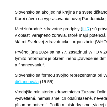
Slovensko sa ako jediná krajina na svete dišta
Kórei návrh na vypracovanie novej Pandemickej
Medzinárodné zdravotné predpisy (
IHR
) sú práv
v oblasti verejného zdravia, ktoré majú potenciá
štátmi Svetovej zdravotníckej organizácie (WHO
Prvého júna 2024 sa na 77. zasadnutí WHO v Ž
týmito reformami je okrem iného „zavedenie defi
a financovaniu“.
Slovensko sa formou svojho reprezentanta pri 
dištancovala
(15:55).
Vtedajšia ministerka zdravotníctva Zuzana Doli
vysvetlené, nemali sme ich odsúhlasené, nevedel
písomne potvrdiť. Podľa ministerky sme „viacej 