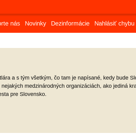
rte nás
Novinky
Dezinformácie
Nahlásiť chybu
lára a s tým všetkým, čo tam je napísané, kedy bude Slov
nejakých medzinárodných organizáciách, ako jediná kraji
cesta pre Slovensko.