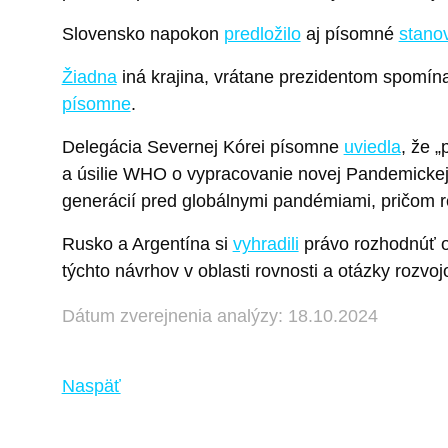
Slovensko napokon
predložilo
aj písomné
stano
Žiadna
iná krajina, vrátane prezidentom spomína
písomne
.
Delegácia Severnej Kórei písomne
uviedla
, že 
a úsilie WHO o vypracovanie novej Pandemicke
generácií pred globálnymi pandémiami, pričom re
Rusko a Argentína si
vyhradili
právo rozhodnúť o 
týchto návrhov v oblasti rovnosti a otázky rozvoj
Dátum zverejnenia analýzy: 18.10.2024
Naspäť