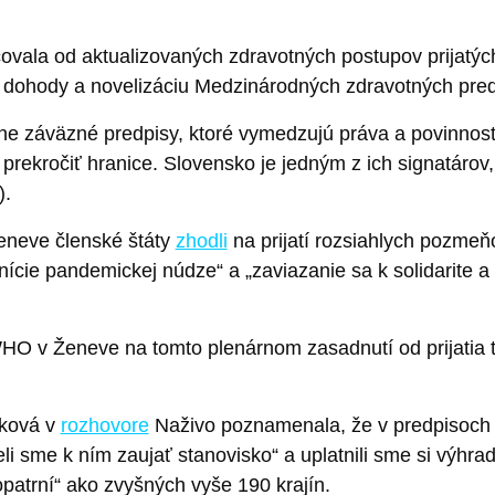
ncovala od aktualizovaných zdravotných postupov prijat
 dohody a novelizáciu Medzinárodných zdravotných pred
ne záväzné predpisy, ktoré vymedzujú práva a povinnosti 
l prekročiť hranice. Slovensko je jedným z ich signatáro
).
eneve členské štáty
zhodli
na prijatí rozsiahlych pozme
nície pandemickej núdze“ a „zaviazanie sa k solidarite a
WHO v Ženeve na tomto plenárnom zasadnutí od prijatia
nková v
rozhovore
Naživo poznamenala, že v predpisoch 
i sme k ním zaujať stanovisko“ a uplatnili sme si výhra
opatrní“ ako zvyšných vyše 190 krajín.