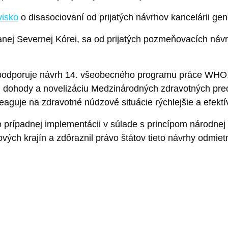
visko
o disasociovaní od prijatých návrhov kancelárii ge
nej Severnej Kórei, sa od prijatých pozmeňovacích návr
„podporuje návrh 14. všeobecného programu práce WHO, 
j dohody a novelizáciu Medzinárodných zdravotných pr
aguje na zdravotné núdzové situácie rýchlejšie a efektív
prípadnej implementácii v súlade s princípom národnej 
ových krajín a zdôraznil právo štátov tieto návrhy odmiet