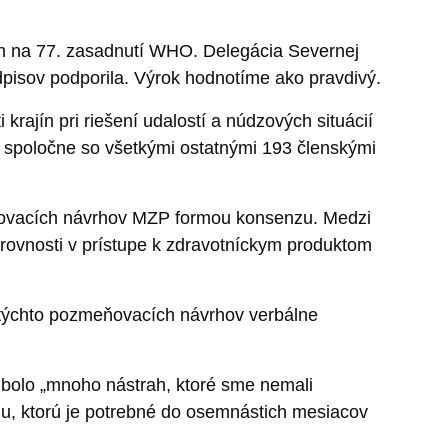
ých na 77. zasadnutí WHO. Delegácia Severnej
pisov podporila. Výrok hodnotíme ako pravdivý.
krajín pri riešení udalostí a núdzových situácií
v, spoločne so všetkými ostatnými 193 členskými
ňovacích návrhov MZP formou konsenzu. Medzi
 rovnosti v prístupe k zdravotníckym produktom
 týchto pozmeňovacích návrhov verbálne
bolo „mnoho nástrah, ktoré sme nemali
du, ktorú je potrebné do osemnástich mesiacov