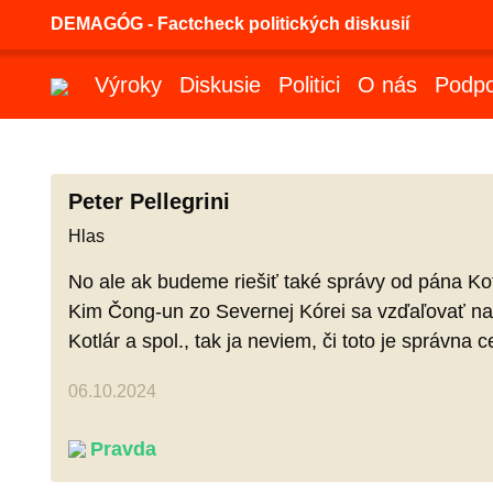
DEMAGÓG - Factcheck politických diskusií
Výroky
Diskusie
Politici
O nás
Podpo
Peter Pellegrini
Hlas
No ale ak budeme riešiť také správy od pána Kot
Kim Čong-un zo Severnej Kórei sa vzďaľovať na 
Kotlár a spol., tak ja neviem, či toto je správna 
06.10.2024
Pravda