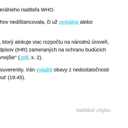
nerálneho riaditeľa WHO.
hov nedištancovala, či už
verbálne
alebo
ktorý alokuje viac rozpočtu na národnú úroveň,
edpisov (IHR) zameraných na ochranu budúcich
nejšie“ (
.pdf
, s. 2).
suverenity. Irán
vyjadril
obavy z nedostatočnosti
nuť (19:45).
Nahlásiť chybu