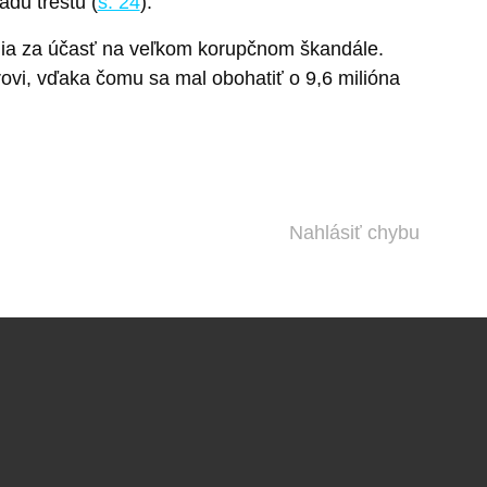
du trestu (
s. 24
).
ia za účasť na veľkom korupčnom škandále.
ovi, vďaka čomu sa mal obohatiť o 9,6 milióna
Nahlásiť chybu