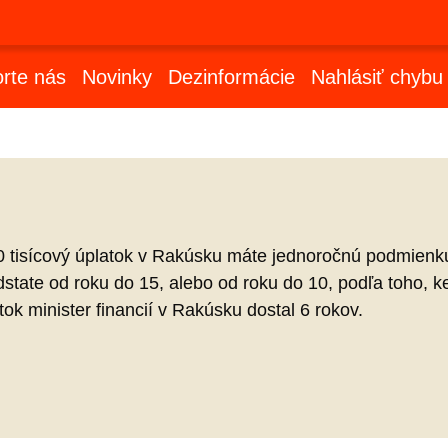
rte nás
Novinky
Dezinformácie
Nahlásiť chybu
0 tisícový úplatok v Rakúsku máte jednoročnú podmien
odstate od roku do 15, alebo od roku do 10, podľa toho,
ok minister financií v Rakúsku dostal 6 rokov.