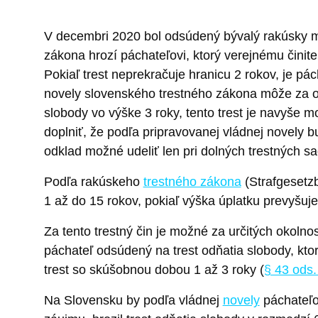
V decembri 2020 bol odsúdený bývalý rakúsky mi
zákona hrozí páchateľovi, ktorý verejnému činite
Pokiaľ trest neprekračuje hranicu 2 rokov, je p
novely slovenského trestného zákona môže za od
slobody vo výške 3 roky, tento trest je navyše
doplniť, že podľa pripravovanej vládnej novely b
odklad možné udeliť len pri dolných trestných 
Podľa rakúskeho
trestného zákona
(Strafgesetzb
1 až do 15 rokov, pokiaľ výška úplatku prevyšuje
Za tento trestný čin je možné za určitých okolno
páchateľ odsúdený na trest odňatia slobody, kto
trest so skúšobnou dobou 1 až 3 roky (
§ 43 ods.
Na Slovensku by podľa vládnej
novely
páchateľov