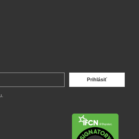
Prihlásiť
u.