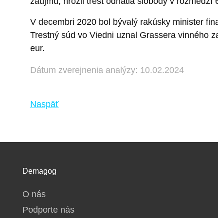
záujmu, hrozil trest odňatia slobody v rozmedz
V decembri 2020 bol bývalý rakúsky minister fin
Trestný súd vo Viedni uznal Grassera vinného z
eur.
Dátum zverejnenia analýzy: 10.02.2024
Naspäť
Demagog
O nás
Podporte nás