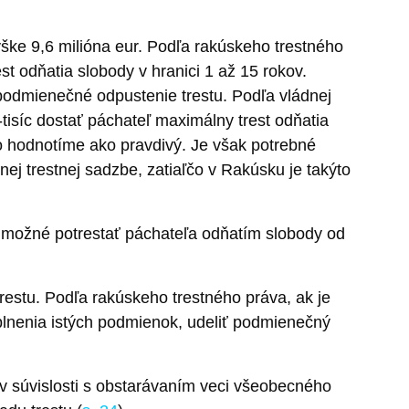
ške 9,6 milióna eur. Podľa rakúskeho trestného
est odňatia slobody v hranici 1 až 15 rokov.
 podmienečné odpustenie trestu. Podľa vládnej
isíc dostať páchateľ maximálny trest odňatia
o hodnotíme ako pravdivý. Je však potrebné
ej trestnej sadzbe, zatiaľčo v Rakúsku je takýto
ľa možné potrestať páchateľa odňatím slobody od
trestu. Podľa rakúskeho trestného práva, ak je
splnenia istých podmienok, udeliť podmienečný
, v súvislosti s obstarávaním veci všeobecného