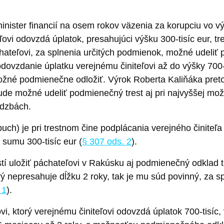
nister financií na osem rokov väzenia za korupciu vo vý
ľovi odovzdá úplatok, presahujúci výšku 300-tisíc eur, tr
áchateľovi, za splnenia určitých podmienok, možné udeliť
ovzdanie úplatku verejnému činiteľovi až do výšky 700-t
 možné podmienečne odložiť. Výrok Roberta Kaliňáka pret
ude možné udeliť podmienečný trest aj pri najvyššej možn
sadzbách.
uch) je pri trestnom čine podplácania verejného činite
 sumu 300-tisíc eur (
§ 307 ods. 2
).
stí uložiť páchateľovi v Rakúsku aj podmienečný odklad 
rý nepresahuje dĺžku 2 roky, tak je mu súd povinný, za 
 1
).
i, ktorý verejnému činiteľovi odovzdá úplatok 700-tisíc