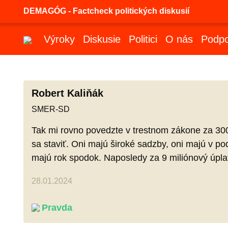
DEMAGÓG - Factcheck politických diskusií
Výroky
Diskusie
Politici
O nás
Podpo
Robert Kaliňák
SMER-SD
Tak mi rovno povedzte v trestnom zákone za 30
sa staviť. Oni majú široké sadzby, oni majú v p
majú rok spodok. Naposledy za 9 miliónový úplat
28.01.2024
Pravda