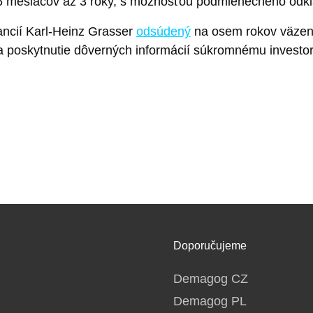
í 6 mesiacov až 3 roky, s možnosťou podmienečného odkla
ancií Karl-Heinz Grasser
odsúdený
na osem rokov väzen
a poskytnutie dôverných informácií súkromnému investor
Doporučujeme
Demagog CZ
Demagog PL