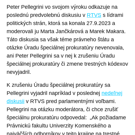
Peter Pellegrini vo svojom výroku odkazuje na
poslednú predvolebnú diskusiu v
RTVS
s lídrami
politických strán, ktorá sa konala 27.9.2023 a
moderovali ju Marta Jančkárová a Marek Makara.
Táto diskusia sa však téme právneho štátu a
otázke Úradu špeciálnej prokuratúry nevenovala,
ani Peter Pellegrini sa v nej k zrušeniu Úradu
špeciálnej prokuratúry či zmene trestných kódexov
nevyjadril.
K zrušeniu Úradu špeciálnej prokuratúry sa
Pellegrini vyjadril napríklad v poslednej
nedeľnej
diskusii
v RTVS pred parlamentnými voľbami.
Pellegrini na otázku moderátora, či chce zrušiť
špeciálnu prokuratúru odpovedal: „Ak požiadame
Právnickú fakultu Univerzity Komenského a
najväčších odborníkov v tejto krajine na trestné