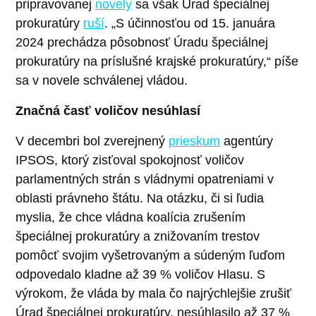
pripravovanej
novely
sa však Úrad špeciálnej
prokuratúry
ruší
. „S účinnosťou od 15. januára
2024 prechádza pôsobnosť Úradu špeciálnej
prokuratúry na príslušné krajské prokuratúry,“ píše
sa v novele schválenej vládou.
Značná časť voličov nesúhlasí
V decembri bol zverejnený
prieskum
agentúry
IPSOS, ktorý zisťoval spokojnosť voličov
parlamentných strán s vládnymi opatreniami v
oblasti právneho štátu. Na otázku, či si ľudia
myslia, že chce vládna koalícia zrušením
špeciálnej prokuratúry a znižovaním trestov
pomôcť svojim vyšetrovaným a súdeným ľuďom
odpovedalo kladne až 39 % voličov Hlasu. S
výrokom, že vláda by mala čo najrýchlejšie zrušiť
Úrad špeciálnej prokuratúry, nesúhlasilo až 37 %