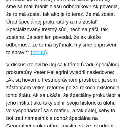
sme sa mali brániť hlasu odborníkov? Ak povedia,
že to má zostať tak ako je to teraz, že má zostať
Úrad špeciálnej prokuratúry a má zostať
Špecializovaný trestný súd, nech sa páči, tak
zostane. Ja som len povedal, že ak ukáže
odbornosť, že to má byť inak, my sme pripravení
to spraviť“ (
22:30
).
V diskusii televízie Joj sa k téme Úradu špeciálnej
prokuratúry Peter Pellegrini vyjadril nasledovne:
„Ak sa hovorí o trestnoprávnom prostredí, ja som
zástancom veľkej reformy po 31 rokoch existencie
tohto štátu. Ak sa ukáže, že špeciálny prokurátor a
jeho inštitút ako taký splnil svoju historickú úlohu
vo vysporiadaní sa s mafiou, a tak ďalej, keby to
bol tretí námestník a odnož špeciálna na
Generálnej prokuratúre, myslím si, že by odrobili