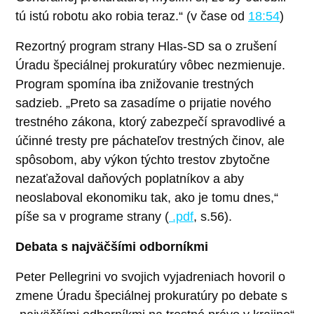
tú istú robotu ako robia teraz.“ (v čase od
18:54
)
Rezortný program strany Hlas-SD sa o zrušení
Úradu špeciálnej prokuratúry vôbec nezmienuje.
Program spomína iba znižovanie trestných
sadzieb. „Preto sa zasadíme o prijatie nového
trestného zákona, ktorý zabezpečí spravodlivé a
účinné tresty pre páchateľov trestných činov, ale
spôsobom, aby výkon týchto trestov zbytočne
nezaťažoval daňových poplatníkov a aby
neoslaboval ekonomiku tak, ako je tomu dnes,“
píše sa v programe strany (
.pdf
, s.56).
Debata s najväčšími odborníkmi
Peter Pellegrini vo svojich vyjadreniach hovoril o
zmene Úradu špeciálnej prokuratúry po debate s