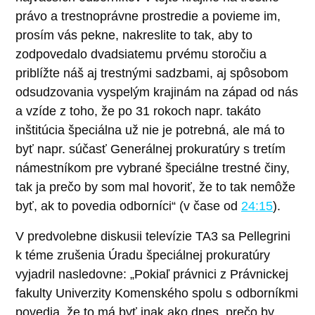
právo a trestnoprávne prostredie a povieme im,
prosím vás pekne, nakreslite to tak, aby to
zodpovedalo dvadsiatemu prvému storočiu a
priblížte náš aj trestnými sadzbami, aj spôsobom
odsudzovania vyspelým krajinám na západ od nás
a vzíde z toho, že po 31 rokoch napr. takáto
inštitúcia špeciálna už nie je potrebná, ale má to
byť napr. súčasť Generálnej prokuratúry s tretím
námestníkom pre vybrané špeciálne trestné činy,
tak ja prečo by som mal hovoriť, že to tak nemôže
byť, ak to povedia odborníci“ (v čase od
24:15
).
V predvolebne diskusii televízie TA3 sa Pellegrini
k téme zrušenia Úradu špeciálnej prokuratúry
vyjadril nasledovne: „Pokiaľ právnici z Právnickej
fakulty Univerzity Komenského spolu s odborníkmi
povedia, že to má byť inak ako dnes, prečo by