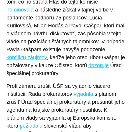
tom, čo ho strana Hlas do tejto komisie
nominovala
a následne získal v tajnej voľbe v
parlamente podporu 75 poslancov. Lucia
Kurilovská, Milan Hodás a Pavol Gašpar, ktorí mali
o vládnom návrhu diskutovať, zas pôsobia v tejto
vláde na pozíciách štátnych tajomníkov. V prípade
Pavla Gašpara existuje navyše podozenie,
konfliktu záujmov
, keďže jeho otec Tibor Gašpar je
obžalovaný v kauze Očistec, ktorú
dozoruje
Úrad
špeciálnej prokuratúry.
Proti zámeru zrušiť ÚŠP sa vyjadrilo viacaro
inštitúcii. Rada prokurátorov
vyjadrila
s plánom
zrušiť Úrad špeciálnej prokuratúry a presunúť jeho
agendu na krajské prokuratúry nesúhlas. K
plánom vlády sa vyjadrila aj Európska komisia,
ktorá
požiadala
slovenskú vládu aby