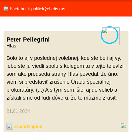
Factcheck politických diskusií
Peter Pellegrini
Hlas
Bolo to aj v poslednej volebnej, kde ste boli aj vy,
lebo ste ju viedli spolu s kolegom tu v tejto televízii
som ako predseda strany Hlas povedal, že áno,
viem si predstaviť zrušenie Úradu špeciálnej
prokuratúry. (...) A s tým som išiel aj do volieb a
získali sme od ľudí dôveru, že to môžme zrušiť.
21.01.2024
Zavádzajúce