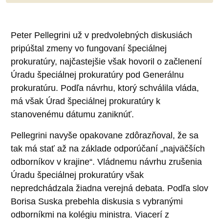
Peter Pellegrini už v predvolebných diskusiách
pripúštal zmeny vo fungovaní špeciálnej
prokuratúry, najčastejšie však hovoril o začlenení
Úradu špeciálnej prokuratúry pod Generálnu
prokuratúru. Podľa návrhu, ktorý schválila vláda,
má však Úrad špeciálnej prokuratúry k
stanovenému dátumu zaniknúť.
Pellegrini navyše opakovane zdôrazňoval, že sa
tak má stať až na základe odporúčaní „najväčších
odborníkov v krajine“. Vládnemu návrhu zrušenia
Úradu špeciálnej prokuratúry však
nepredchádzala žiadna verejná debata. Podľa slov
Borisa Suska prebehla diskusia s vybranými
odborníkmi na kolégiu ministra. Viacerí z