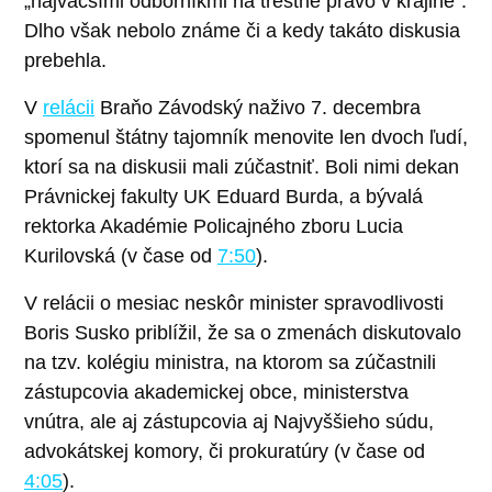
„najväčšími odborníkmi na trestné právo v krajine“.
Dlho však nebolo známe či a kedy takáto diskusia
prebehla.
V
relácii
Braňo Závodský naživo 7. decembra
spomenul štátny tajomník menovite len dvoch ľudí,
ktorí sa na diskusii mali zúčastniť. Boli nimi dekan
Právnickej fakulty UK Eduard Burda, a bývalá
rektorka Akadémie Policajného zboru Lucia
Kurilovská (v čase od
7:50
).
V relácii o mesiac neskôr minister spravodlivosti
Boris Susko priblížil, že sa o zmenách diskutovalo
na tzv. kolégiu ministra, na ktorom sa zúčastnili
zástupcovia akademickej obce, ministerstva
vnútra, ale aj zástupcovia aj Najvyššieho súdu,
advokátskej komory, či prokuratúry (v čase od
4:05
).