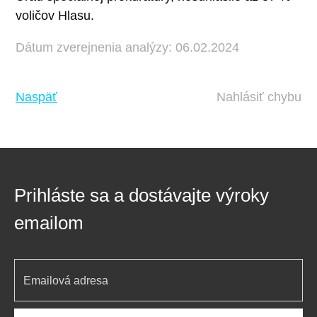
voličov Hlasu.
Dátum zverejnenia analýzy: 06.02.2024
Naspäť
Nahlásiť chybu
Prihláste sa a dostávajte výroky
emailom