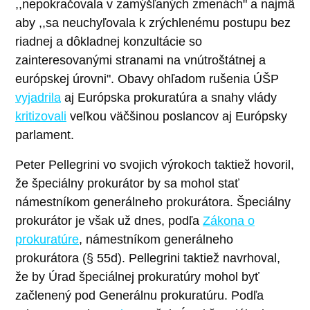
,,nepokračovala v zamýšľaných zmenách" a najmä
aby ,,sa neuchyľovala k zrýchlenému postupu bez
riadnej a dôkladnej konzultácie so
zainteresovanými stranami na vnútroštátnej a
európskej úrovni". Obavy ohľadom rušenia ÚŠP
vyjadrila
aj Európska prokuratúra a snahy vlády
kritizovali
veľkou väčšinou poslancov aj Európsky
parlament.
Peter Pellegrini vo svojich výrokoch taktiež hovoril,
že špeciálny prokurátor by sa mohol stať
námestníkom generálneho prokurátora. Špeciálny
prokurátor je však už dnes, podľa
Zákona o
prokuratúre
, námestníkom generálneho
prokurátora (§ 55d). Pellegrini taktiež navrhoval,
že by Úrad špeciálnej prokuratúry mohol byť
začlenený pod Generálnu prokuratúru. Podľa