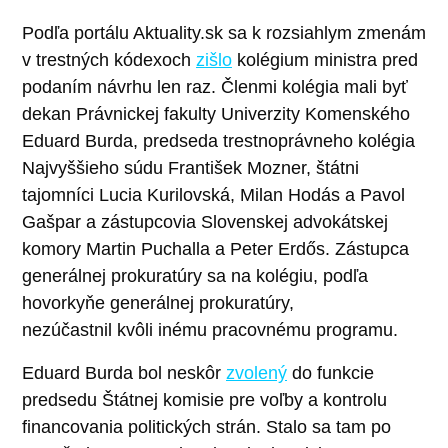
Podľa portálu Aktuality.sk sa k rozsiahlym zmenám
v trestných kódexoch
zišlo
kolégium ministra pred
podaním návrhu len raz. Členmi kolégia mali byť
dekan Právnickej fakulty Univerzity Komenského
Eduard Burda, predseda trestnoprávneho kolégia
Najvyššieho súdu František Mozner, štátni
tajomníci Lucia Kurilovská, Milan Hodás a Pavol
Gašpar a zástupcovia Slovenskej advokátskej
komory Martin Puchalla a Peter Erdős. Zástupca
generálnej prokuratúry sa na kolégiu, podľa
hovorkyňe generálnej prokuratúry,
nezúčastnil kvôli inému pracovnému programu.
Eduard Burda bol neskôr
zvolený
do funkcie
predsedu Štátnej komisie pre voľby a kontrolu
financovania politických strán. Stalo sa tam po