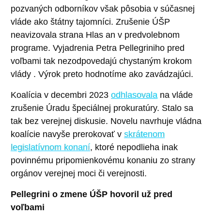
pozvaných odborníkov však pôsobia v súčasnej
vláde ako štátny tajomníci. Zrušenie ÚŠP
neavizovala strana Hlas an v predvolebnom
programe. Vyjadrenia Petra Pellegriniho pred
voľbami tak nezodpovedajú chystaným krokom
vlády . Výrok preto hodnotíme ako zavádzajúci.
Koalícia v decembri 2023
odhlasovala
na vláde
zrušenie Úradu špeciálnej prokuratúry. Stalo sa
tak bez verejnej diskusie. Novelu navrhuje vládna
koalície navyše prerokovať v
skrátenom
legislatívnom konaní
, ktoré nepodlieha inak
povinnému pripomienkovému konaniu zo strany
orgánov verejnej moci či verejnosti.
Pellegrini o zmene ÚŠP hovoril už pred
voľbami