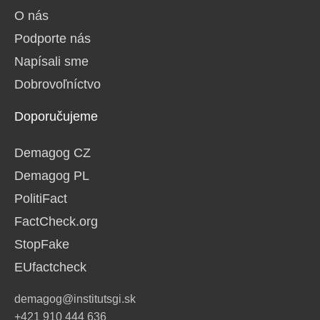
O nás
Podporte nás
Napísali sme
Dobrovoľníctvo
Doporučujeme
Demagog CZ
Demagog PL
PolitiFact
FactCheck.org
StopFake
EUfactcheck
demagog@institutsgi.sk
+421 910 444 636