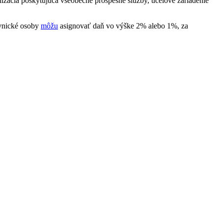
izácia poskytujúca všeobecne prospešné služby, účelové zariadenie
ávnické osoby
môžu
asignovať daň vo výške 2% alebo 1%, za