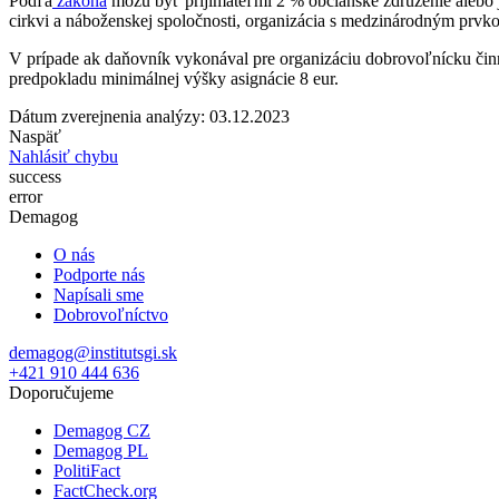
Podľa
zákona
môžu byť prijímateľmi 2 % občianske združenie alebo j
cirkvi a náboženskej spoločnosti, organizácia s medzinárodným prvk
V prípade ak daňovník vykonával pre organizáciu dobrovoľnícku čin
predpokladu minimálnej výšky asignácie 8 eur.
Dátum zverejnenia analýzy: 03.12.2023
Naspäť
Nahlásiť chybu
success
error
Demagog
O nás
Podporte nás
Napísali sme
Dobrovoľníctvo
demagog@institutsgi.sk
+421 910 444 636
Doporučujeme
Demagog CZ
Demagog PL
PolitiFact
FactCheck.org