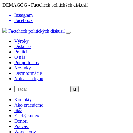
DEMAGÓG - Factcheck politických diskusií
Instagram
Facebook
Factcheck politických diskusií
Výroky
Diskusie
Politici
O nás
Podporte nás
Novinky
Dezinformácie
Nahlásiť chybu
Kontakty
Ako pracujeme
Stáž
Etický kódex
Donori
Podcast
Workshopy