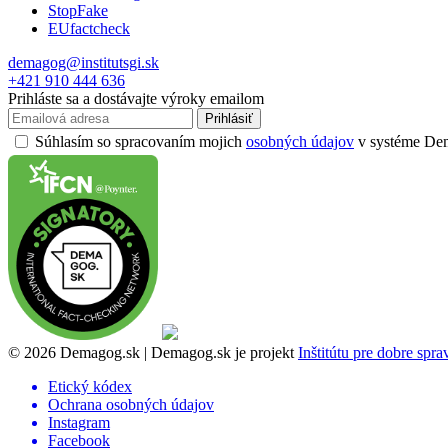
StopFake
EUfactcheck
demagog@institutsgi.sk
+421 910 444 636
Prihláste sa a dostávajte výroky emailom
Prihlásiť
Súhlasím so spracovaním mojich
osobných údajov
v systéme Dema
© 2026 Demagog.sk | Demagog.sk je projekt
Inštitútu pre dobre spr
Etický kódex
Ochrana osobných údajov
Instagram
Facebook