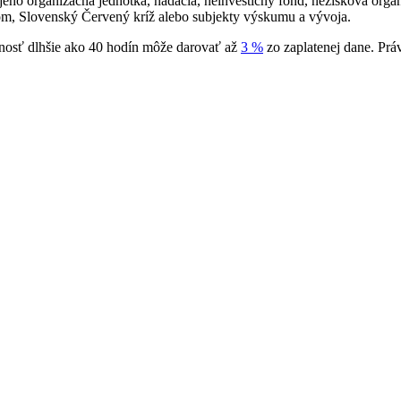
eho organizačná jednotka, nadácia, neinvestičný fond, nezisková organ
om, Slovenský Červený kríž alebo subjekty výskumu a vývoja.
nosť dlhšie ako 40 hodín môže darovať až
3 %
zo zaplatenej dane. Pr