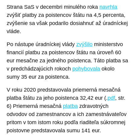
Strana SaS v decembri minulého roka
navrhla
zvýšiť platby za poistencov štátu na 4,5 percenta,
zvýšenie sa však podarilo dosiahnuť až úradníckej
vláde.
Po nástupe úradníckej vlády
zvýšilo
ministerstvo
financií platbu za poistencov štátu na úroveň 60
eur mesačne za jedného poistenca. Táto platba sa
v predchádzajúcich rokoch
pohybovala
okolo
sumy 35 eur za poistenca.
V roku 2020 predstavovala priemerná mesačná
platba štátu za jeho poistenca 32,42 eur (.
pdf
, str.
6) Priemerná mesačná
platba
zdravotných
odvodov od zamestnancov a ich zamestnávateľov
pritom v tom istom roku podľa riaditeľa súkromnej
poistovne predstavovala sumu 141 eur.