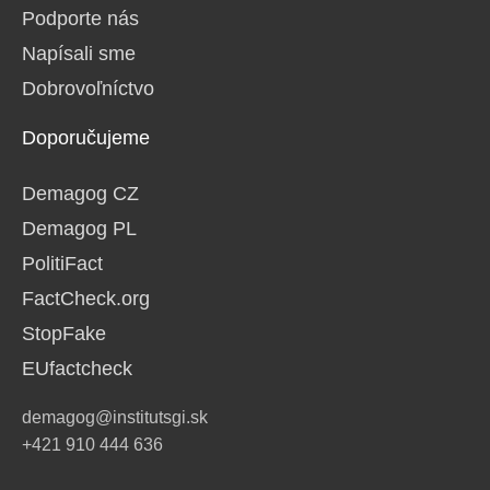
Podporte nás
Napísali sme
Dobrovoľníctvo
Doporučujeme
Demagog CZ
Demagog PL
PolitiFact
FactCheck.org
StopFake
EUfactcheck
demagog@institutsgi.sk
+421 910 444 636