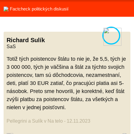
Factcheck politických diskusií
Richard Sulík
SaS
Totiž tých poistencov štátu to nie je, že 5,5, tých je
3 000 000, tých je väčšina a štát za týchto svojich
poistencov, tam sú dôchodcovia, nezamestnaní,
deti, platí 30 EUR zatiaľ, čo pracujúci platia asi 5-
násobok. Preto sme hovorili, je korektné, keď štát
zvýši platbu za poistencov štátu, za všetkých a
nielen v jednej poisťovni.
Pellegrini a Sulík v Na telo - 12.11.2023