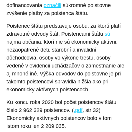
dofinancovania
označili
súkromné poisťovne
zvýšenie platby za poistenca štátu.
Poistenec štátu predstavuje osobu, za ktorú platí
zdravotné odvody štát. Poistencami štátu
sú
najmä občania, ktorí nie sú ekonomicky aktívni,
nezaopatrené deti, starobní a invalidní
dôchodcovia, osoby vo výkone trestu, osoby
vedené v evidencii uchádzačov o zamestnanie ale
aj mnohé iné. Výška odvodov do poisťovne je pri
takomto poistencovi spravidla nižšia ako pri
ekonomicky aktívnych poistencoch.
Ku koncu roka 2020 bol počet poistencov štátu
číslo 2 962 329 poistencov. (
.pdf
, str 32)
Ekonomicky aktívnych poistencov bolo v tom
istom roku len 2 209 035.