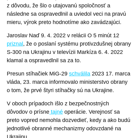
z dôvodu, že šlo o utajovanú spoločnosť a
následne sa ospravedlnil a uviedol veci na pravú
mieru, výrok preto hodnotíme ako zavádzajúci.
Jaroslav Naď 9. 4. 2022 v relácii O 5 minút 12
priznal
, že o poslaní systému protivzdušnej obrany
S-300 na Ukrajinu v televízii Markíza 6. 4. 2022
klamal a ospravedlnil sa za to.
Presun stíhačiek MiG-29
schválila
2023 17. marca
vláda, 23. marca informovalo ministerstvo obrany
o tom, že prvé štyri stíhačky sú na Ukrajine.
V oboch prípadoch išlo z bezpečnostných
dôvodov o prísne
tajné
operácie. Verejnosť sa
preto vopred nemohla dozvedieť, kedy a ako budú
jednotlivé obranné mechanizmy odovzdané na
Ukrajinu.