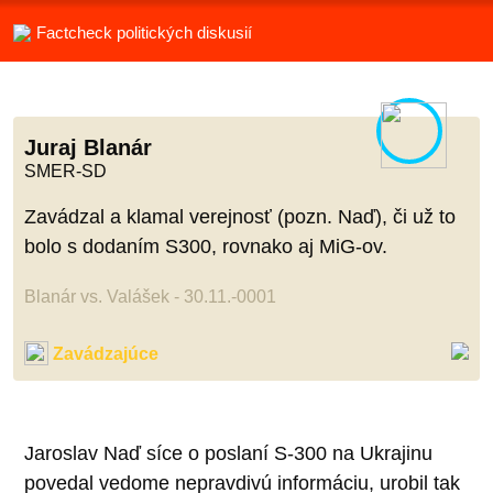
Factcheck politických diskusií
Juraj Blanár
SMER-SD
Zavádzal a klamal verejnosť (pozn. Naď), či už to
bolo s dodaním S300, rovnako aj MiG-ov.
Blanár vs. Valášek - 30.11.-0001
Zavádzajúce
Jaroslav Naď síce o poslaní S-300 na Ukrajinu
povedal vedome nepravdivú informáciu, urobil tak