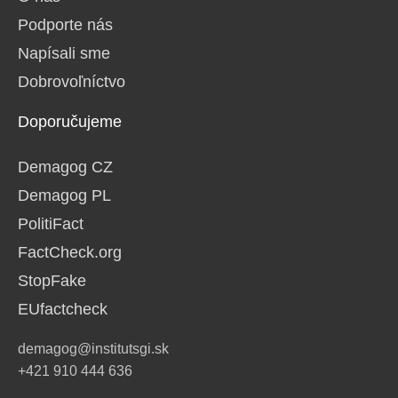
Podporte nás
Napísali sme
Dobrovoľníctvo
Doporučujeme
Demagog CZ
Demagog PL
PolitiFact
FactCheck.org
StopFake
EUfactcheck
demagog@institutsgi.sk
+421 910 444 636