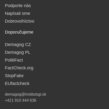
Podporte nás
Napísali sme
Dobrovoľníctvo
Doporučujeme
Demagog CZ
Demagog PL
PolitiFact
FactCheck.org
StopFake
EUfactcheck
demagog@institutsgi.sk
+421 910 444 636