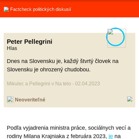
Factcheck politických diskusií
Peter Pellegrini
Hlas
Dnes na Slovensku je, každý štvrtý človek na
Slovensku je ohrozený chudobou.
Mikulec a Pellegrini v Na telo - 02.04.2023
Neoveriteľné
Podľa vyjadrenia ministra práce, sociálnych vecí a
rodiny Milana Krajniaka z februára 2023,
je
na