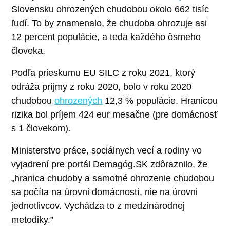
Slovensku ohrozených chudobou okolo 662 tisíc
ľudí. To by znamenalo, že chudoba ohrozuje asi
12 percent populácie, a teda každého ôsmeho
človeka.
Podľa prieskumu EU SILC z roku 2021, ktorý
odráža príjmy z roku 2020, bolo v roku 2020
chudobou
ohrozených
12,3 % populácie. Hranicou
rizika bol príjem 424 eur mesačne (pre domácnosť
s 1 človekom).
Ministerstvo práce, sociálnych vecí a rodiny vo
vyjadrení pre portál Demagóg.SK zdôraznilo, že
„hranica chudoby a samotné ohrozenie chudobou
sa počíta na úrovni domácností, nie na úrovni
jednotlivcov. Vychádza to z medzinárodnej
metodiky.”