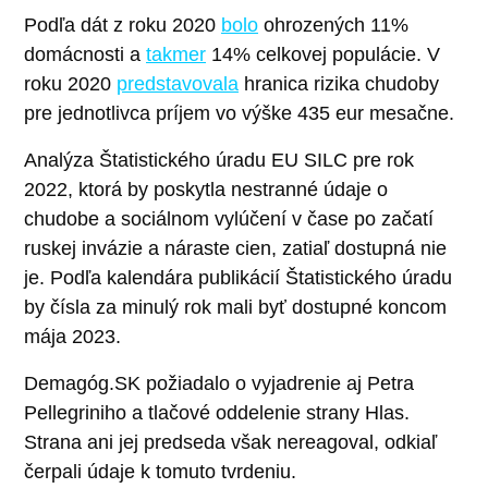
Podľa dát z roku 2020
bolo
ohrozených 11%
domácnosti a
takmer
14% celkovej populácie. V
roku 2020
predstavovala
hranica rizika chudoby
pre jednotlivca príjem vo výške 435 eur mesačne.
Analýza Štatistického úradu EU SILC pre rok
2022, ktorá by poskytla nestranné údaje o
chudobe a sociálnom vylúčení v čase po začatí
ruskej invázie a náraste cien, zatiaľ dostupná nie
je. Podľa kalendára publikácií Štatistického úradu
by čísla za minulý rok mali byť dostupné koncom
mája 2023.
Demagóg.SK požiadalo o vyjadrenie aj Petra
Pellegriniho a tlačové oddelenie strany Hlas.
Strana ani jej predseda však nereagoval, odkiaľ
čerpali údaje k tomuto tvrdeniu.