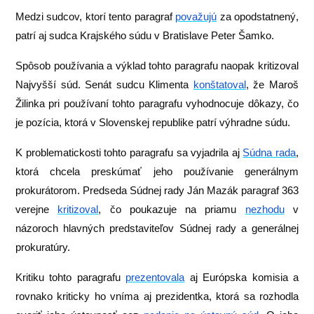
Medzi sudcov, ktorí tento paragraf
považujú
za opodstatnený,
patrí aj sudca Krajského súdu v Bratislave Peter Šamko.
Spôsob používania a výklad tohto paragrafu naopak kritizoval
Najvyšší súd. Senát sudcu Klimenta
konštatoval
, že Maroš
Žilinka pri používaní tohto paragrafu vyhodnocuje dôkazy, čo
je pozícia, ktorá v Slovenskej republike patrí výhradne súdu.
K problematickosti tohto paragrafu sa vyjadrila aj
Súdna rada
,
ktorá chcela preskúmať jeho používanie generálnym
prokurátorom. Predseda Súdnej rady Ján Mazák paragraf 363
verejne
kritizoval
, čo poukazuje na priamu
nezhodu
v
názoroch hlavných predstaviteľov Súdnej rady a generálnej
prokuratúry.
Kritiku tohto paragrafu
prezentovala
aj Európska komisia a
rovnako kriticky ho vníma aj prezidentka, ktorá sa rozhodla