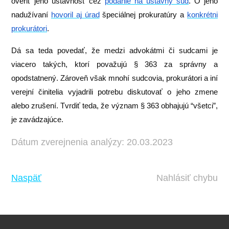
overiť jeho ústavnosť cez
podanie na ústavný súd
. O jeho
nadužívaní
hovoril aj úrad
špeciálnej prokuratúry a
konkrétni
prokurátori
.
Dá sa teda povedať, že medzi advokátmi či sudcami je
viacero takých, ktorí považujú § 363 za správny a
opodstatnený. Zároveň však mnohí sudcovia, prokurátori a iní
verejní činitelia vyjadrili potrebu diskutovať o jeho zmene
alebo zrušení. Tvrdiť teda, že význam § 363 obhajujú “všetci”,
je zavádzajúce.
Dátum zverejnenia analýzy: 20.03.2023
Naspäť
Nahlásiť chybu