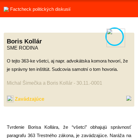
Factcheck politických diskusií
Boris Kollár
SME RODINA
O tejto 363-ke všetci, aj napr. advokátska komora hovorí, že
je správny ten inštitút. Sudcovia samotní o tom hovoria.
Michal Šimečka a Boris Kollár - 30.11.-0001
Zavádzajúce
Tvrdenie Borisa Kollára, že “všetci” obhajujú správnosť
paragrafu 363 Trestného zákona, je zavádzajúce. Naráža na