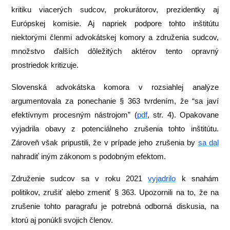
kritiku viacerých sudcov, prokurátorov, prezidentky aj
Európskej komisie. Aj napriek podpore tohto inštitútu
niektorými členmi advokátskej komory a združenia sudcov,
množstvo ďalších dôležitých aktérov tento opravný
prostriedok kritizuje.
Slovenská advokátska komora v rozsiahlej analýze
argumentovala za ponechanie § 363 tvrdením, že “sa javí
efektívnym procesným nástrojom” (
pdf
, str. 4). Opakovane
vyjadrila obavy z potenciálneho zrušenia tohto inštitútu.
Zároveň však pripustili, že v prípade jeho zrušenia by
sa dal
nahradiť iným zákonom s podobným efektom.
Združenie sudcov sa v roku 2021
vyjadrilo
k snahám
politikov, zrušiť alebo zmeniť § 363. Upozornili na to, že na
zrušenie tohto paragrafu je potrebná odborná diskusia, na
ktorú aj ponúkli svojich členov.