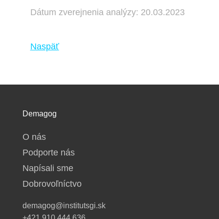
Dátum zverejnenia analýzy: 20.03.2023
Naspäť
Demagog
O nás
Podporte nás
Napísali sme
Dobrovoľníctvo
demagog@institutsgi.sk
+421 910 444 636