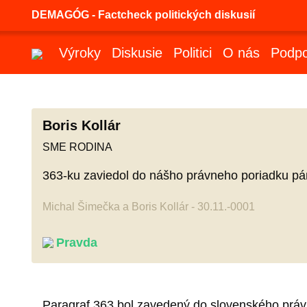
DEMAGÓG - Factcheck politických diskusií
Výroky
Diskusie
Politici
O nás
Podpo
Boris Kollár
SME RODINA
363-ku zaviedol do nášho právneho poriadku pán
Michal Šimečka a Boris Kollár - 30.11.-0001
Pravda
Paragraf 363 bol zavedený do slovenského právne