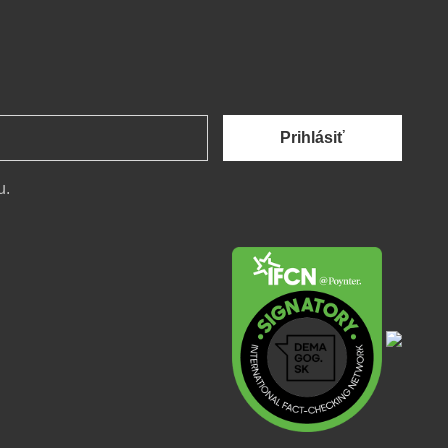
Prihlásiť
u.