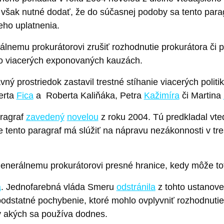
 však nutné dodať, že do súčasnej podoby sa tento parag
jeho uplatnenia.
emu prokurátorovi zrušiť rozhodnutie prokurátora či po
 vo viacerých exponovaných kauzách.
ý prostriedok zastavil trestné stíhanie viacerých politi
erta
Fica
a Roberta Kaliňáka, Petra
Kažimíra
či Martina
aragraf
zavedený
novelou
z roku 2004. Tú predkladal vted
e tento paragraf má slúžiť na nápravu nezákonnosti v tr
nerálnemu prokurátorovi presné hranice, kedy môže to
a
. Jednofarebná vláda Smeru
odstránila
z tohto ustanove
podstatné pochybenie, ktoré mohlo ovplyvniť rozhodnutie 
 v akých sa používa dodnes.