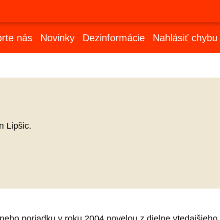
rte nás
Novinky
Dezinformácie
Nahlásiť chybu
 Lipšic.
ho poriadku v roku 2004 novelou z dielne vtedajšieho mi