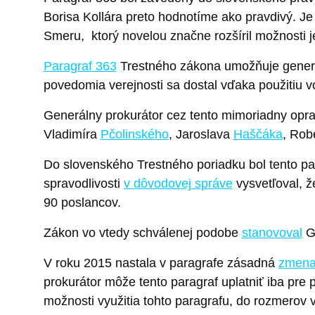
Borisa Kollára preto hodnotíme ako pravdivý. Je
Smeru, ktorý novelou značne rozšíril možnosti 
Paragraf 363
Trestného zákona umožňuje generáln
povedomia verejnosti sa dostal vďaka použitiu
Generálny prokurátor cez tento mimoriadny opravn
Vladimíra
Pčolinského
, Jaroslava
Haščáka
, Rob
Do slovenského Trestného poriadku bol tento p
spravodlivosti
v dôvodovej správe
vysvetľoval, ž
90 poslancov.
Zákon vo vtedy schválenej podobe
stanovoval
Ge
V roku 2015 nastala v paragrafe zásadná
zmen
prokurátor môže tento paragraf uplatniť iba pre 
možnosti využitia tohto paragrafu, do rozmerov