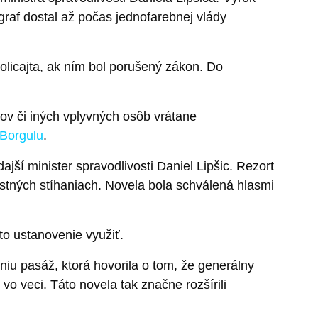
raf dostal až počas jednofarebnej vlády
licajta, ak ním bol porušený zákon. Do
kov či iných vplyvných osôb vrátane
Borgulu
.
ajší minister spravodlivosti Daniel Lipšic. Rezort
estných stíhaniach. Novela bola schválená hlasmi
to ustanovenie využiť.
niu pasáž, ktorá hovorila o tom, že generálny
vo veci. Táto novela tak značne rozšírili