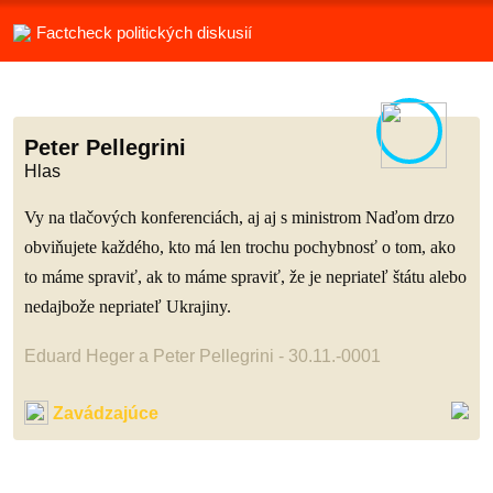
Factcheck politických diskusií
Peter Pellegrini
Hlas
Vy na tlačových konferenciách, aj aj s ministrom Naďom drzo
obviňujete každého, kto má len trochu pochybnosť o tom, ako
to máme spraviť, ak to máme spraviť, že je nepriateľ štátu alebo
nedajbože nepriateľ Ukrajiny.
Eduard Heger a Peter Pellegrini - 30.11.-0001
Zavádzajúce