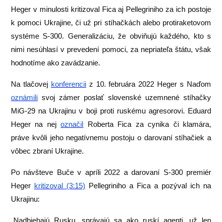
Heger v minulosti kritizoval Fica aj Pellegriniho za ich postoje
k pomoci Ukrajine, či už pri stíhačkách alebo protiraketovom
systéme S-300. Generalizáciu, že obviňujú každého, kto s
nimi nesúhlasí v prevedení pomoci, za nepriateľa štátu, však
hodnotíme ako zavádzanie.
Na tlačovej
konferencii
z 10. februára 2022 Heger s Naďom
oznámili
svoj zámer poslať slovenské uzemnené stíhačky
MiG-29 na Ukrajinu v boji proti ruskému agresorovi. Eduard
Heger na nej
označil
Roberta Fica za cynika či klamára,
práve kvôli jeho negatívnemu postoju o darovaní stíhačiek a
vôbec zbraní Ukrajine.
Po návšteve Buče v apríli 2022 a darovaní S-300 premiér
Heger
kritizoval (3:15)
Pellegriniho a Fica a pozýval ich na
Ukrajinu:
„Nadbiehajú Rusku, správajú sa ako ruskí agenti, už len