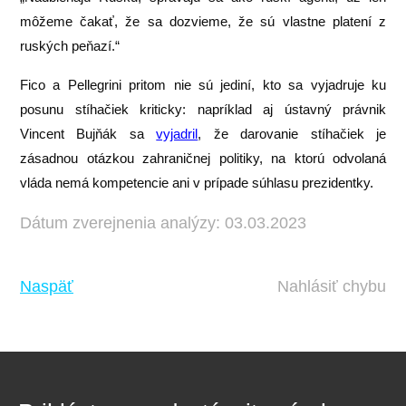
môžeme čakať, že sa dozvieme, že sú vlastne platení z
ruských peňazí.“
Fico a Pellegrini pritom nie sú jediní, kto sa vyjadruje ku
posunu stíhačiek kriticky: napríklad aj ústavný právnik
Vincent Bujňák sa
vyjadril
, že darovanie stíhačiek je
zásadnou otázkou zahraničnej politiky, na ktorú odvolaná
vláda nemá kompetencie ani v prípade súhlasu prezidentky.
Dátum zverejnenia analýzy: 03.03.2023
Naspäť
Nahlásiť chybu