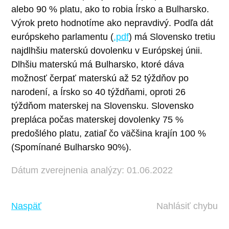
alebo 90 % platu, ako to robia Írsko a Bulharsko.
Výrok preto hodnotíme ako nepravdivý. Podľa dát
európskeho parlamentu (
.pdf
) má Slovensko tretiu
najdlhšiu materskú dovolenku v Európskej únii.
Dlhšiu materskú má Bulharsko, ktoré dáva
možnosť čerpať materskú až 52 týždňov po
narodení, a Írsko so 40 týždňami, oproti 26
týždňom materskej na Slovensku. Slovensko
prepláca počas materskej dovolenky 75 %
predošlého platu, zatiaľ čo väčšina krajín 100 %
(Spomínané Bulharsko 90%).
Dátum zverejnenia analýzy: 01.06.2022
Naspäť
Nahlásiť chybu