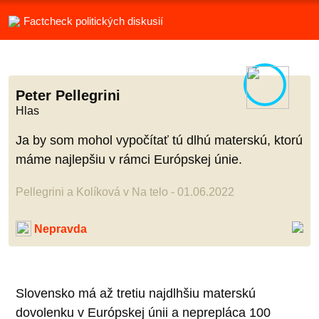
Factcheck politických diskusií
Peter Pellegrini
Hlas
Ja by som mohol vypočítať tú dlhú materskú, ktorú
máme najlepšiu v rámci Európskej únie.
Pellegrini a Kolíková v Na telo - 01.06.2022
Nepravda
Slovensko má až tretiu najdlhšiu materskú
dovolenku v Európskej únii a neprepláca 100