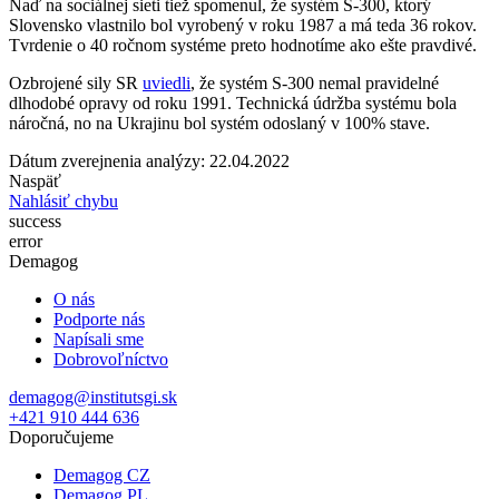
Naď na sociálnej sieti tiež spomenul, že systém S-300, ktorý
Slovensko vlastnilo bol vyrobený v roku 1987 a má teda 36 rokov.
Tvrdenie o 40 ročnom systéme preto hodnotíme ako ešte pravdivé.
Ozbrojené sily SR
uviedli
, že systém S-300 nemal pravidelné
dlhodobé opravy od roku 1991. Technická údržba systému bola
náročná, no na Ukrajinu bol systém odoslaný v 100% stave.
Dátum zverejnenia analýzy: 22.04.2022
Naspäť
Nahlásiť chybu
success
error
Demagog
O nás
Podporte nás
Napísali sme
Dobrovoľníctvo
demagog@institutsgi.sk
+421 910 444 636
Doporučujeme
Demagog CZ
Demagog PL