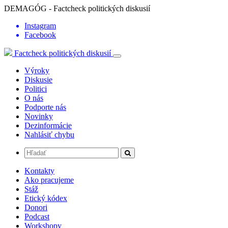
DEMAGÓG - Factcheck politických diskusií
Instagram
Facebook
Factcheck politických diskusií
Výroky
Diskusie
Politici
O nás
Podporte nás
Novinky
Dezinformácie
Nahlásiť chybu
Kontakty
Ako pracujeme
Stáž
Etický kódex
Donori
Podcast
Workshopy