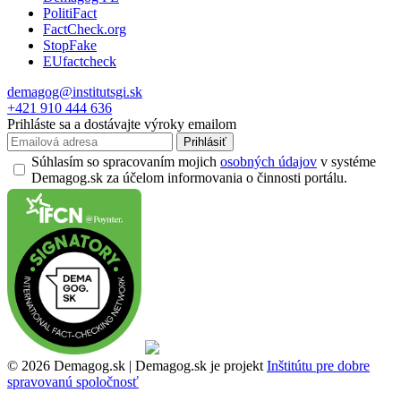
PolitiFact
FactCheck.org
StopFake
EUfactcheck
demagog@institutsgi.sk
+421 910 444 636
Prihláste sa a dostávajte výroky emailom
Prihlásiť
Súhlasím so spracovaním mojich
osobných údajov
v systéme
Demagog.sk za účelom informovania o činnosti portálu.
© 2026 Demagog.sk | Demagog.sk je projekt
Inštitútu pre dobre
spravovanú spoločnosť