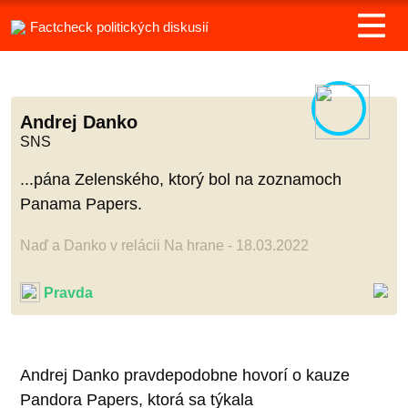
Factcheck politických diskusií
Andrej Danko
SNS
...pána Zelenského, ktorý bol na zoznamoch
Panama Papers.
Naď a Danko v relácii Na hrane - 18.03.2022
Pravda
Andrej Danko pravdepodobne hovorí o kauze
Pandora Papers, ktorá sa týkala