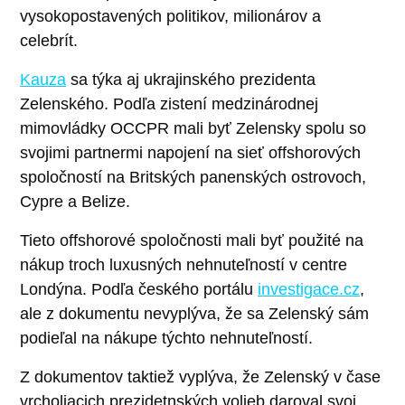
vysokopostavených politikov, milionárov a
celebrít.
Kauza
sa týka aj ukrajinského prezidenta
Zelenského. Podľa zistení medzinárodnej
mimovládky OCCPR mali byť Zelensky spolu so
svojimi partnermi napojení na sieť offshorových
spoločností na Britských panenských ostrovoch,
Cypre a Belize.
Tieto offshorové spoločnosti mali byť použité na
nákup troch luxusných nehnuteľností v centre
Londýna. Podľa českého portálu
investigace.cz
,
ale z dokumentu nevyplýva, že sa Zelenský sám
podieľal na nákupe týchto nehnuteľností.
Z dokumentov taktiež vyplýva, že Zelenský v čase
vrcholiacich prezidetnských volieb daroval svoj