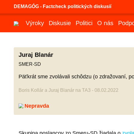
DEMAGÓG - Factcheck politických diskusií
Výroky
Diskusie
Politici
O nás
Podpo
Juraj Blanár
SMER-SD
Päťkrát sme zvolávali schôdzu (o zdražovaní, pozn.
Boris Kollár a Juraj Blanár na TA3 - 08.02.2022
Nepravda
Skupina poslancov zo Smeru-SD žiadala o
zvol