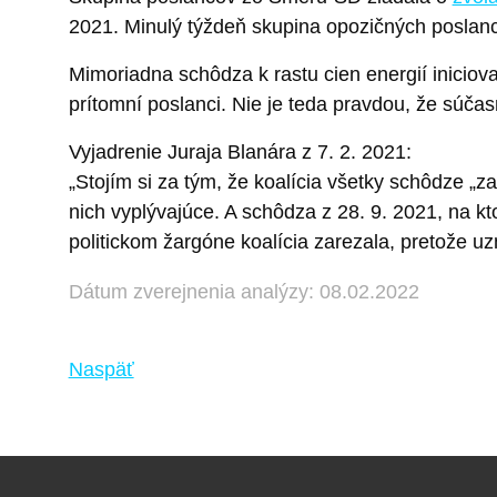
2021. Minulý týždeň skupina opozičných poslanc
Mimoriadna schôdza k rastu cien energií iniciov
prítomní poslanci. Nie je teda pravdou, že súča
Vyjadrenie Juraja Blanára z 7. 2. 2021:
„Stojím si za tým, že koalícia všetky schôdze „zar
nich vyplývajúce. A schôdza z 28. 9. 2021, na kt
politickom žargóne koalícia zarezala, pretože u
Dátum zverejnenia analýzy: 08.02.2022
Naspäť