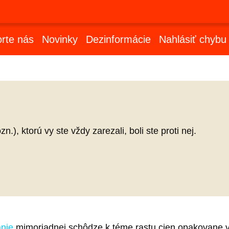
rte nás
Novinky
Dezinformácie
Nahlásiť chybu
), ktorú vy ste vždy zarezali, boli ste proti nej.
anie
mimoriadnej schôdze k téme rastu cien opakovane v