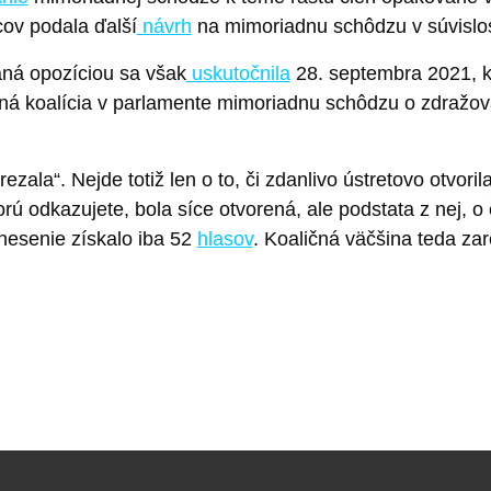
ov podala ďalší
návrh
na mimoriadnu schôdzu v súvislost
aná opozíciou sa však
uskutočnila
28. septembra 2021, k
sná koalícia v parlamente mimoriadnu schôdzu o zdražov
ezala“. Nejde totiž len o to, či zdanlivo ústretovo otvoril
orú odkazujete, bola síce otvorená, ale podstata z nej, 
znesenie získalo iba 52
hlasov
. Koaličná väčšina teda zar