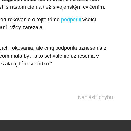
i s rastom cien a tiež s vojenským cvičením.
eď rokovanie o tejto téme
podporili
všetci
aní „vždy zarezala”.
a ich rokovania, ale či aj podporila uznesenia z
o čom mala byť, a to schválenie uznesenia v
ezala aj túto schôdzu.”
Nahlásiť chybu