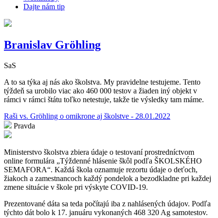
Dajte nám tip
Branislav Gröhling
SaS
A to sa týka aj nás ako školstva. My pravidelne testujeme. Tento
týždeň sa urobilo viac ako 460 000 testov a žiaden iný objekt v
rámci v rámci štátu toľko netestuje, takže tie výsledky tam máme.
Raši vs. Gröhling o omikrone aj školstve - 28.01.2022
Pravda
Ministerstvo školstva zbiera údaje o testovaní prostredníctvom
online formulára „Týždenné hlásenie škôl podľa ŠKOLSKÉHO
SEMAFORA“. Každá škola oznamuje rezortu údaje o deťoch,
žiakoch a zamestnancoch každý pondelok a bezodkladne pri každej
zmene situácie v škole pri výskyte COVID-19.
Prezentované dáta sa teda počítajú iba z nahlásených údajov. Podľa
týchto dát bolo k 17. januáru vykonaných 468 320 Ag samotestov.