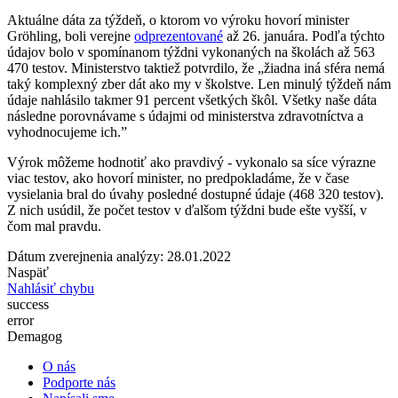
Aktuálne dáta za týždeň, o ktorom vo výroku hovorí minister
Gröhling, boli verejne
odprezentované
až 26. januára. Podľa týchto
údajov bolo v spomínanom týždni vykonaných na školách až 563
470 testov. Ministerstvo taktiež potvrdilo, že „žiadna iná sféra nemá
taký komplexný zber dát ako my v školstve. Len minulý týždeň nám
údaje nahlásilo takmer 91 percent všetkých škôl. Všetky naše dáta
následne porovnávame s údajmi od ministerstva zdravotníctva a
vyhodnocujeme ich.”
Výrok môžeme hodnotiť ako pravdivý - vykonalo sa síce výrazne
viac testov, ako hovorí minister, no predpokladáme, že v čase
vysielania bral do úvahy posledné dostupné údaje (468 320 testov).
Z nich usúdil, že počet testov v ďalšom týždni bude ešte vyšší, v
čom mal pravdu.
Dátum zverejnenia analýzy: 28.01.2022
Naspäť
Nahlásiť chybu
success
error
Demagog
O nás
Podporte nás