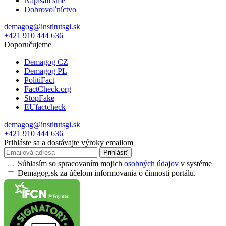
Napísali sme
Dobrovoľníctvo
demagog@institutsgi.sk
+421 910 444 636
Doporučujeme
Demagog CZ
Demagog PL
PolitiFact
FactCheck.org
StopFake
EUfactcheck
demagog@institutsgi.sk
+421 910 444 636
Prihláste sa a dostávajte výroky emailom
Prihlásiť
Súhlasím so spracovaním mojich
osobných údajov
v systéme
Demagog.sk za účelom informovania o činnosti portálu.