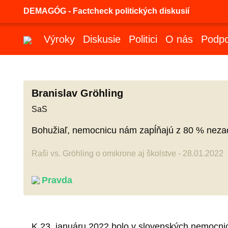
DEMAGÓG - Factcheck politických diskusií
Výroky
Diskusie
Politici
O nás
Podpo
Branislav Gröhling
SaS
Bohužiaľ, nemocnicu nám zapĺňajú z 80 % neza
Raši vs. Gröhling o omikrone aj školstve - 28.01.2022
Pravda
K 23. januáru 2022 bolo v slovenských nemocni