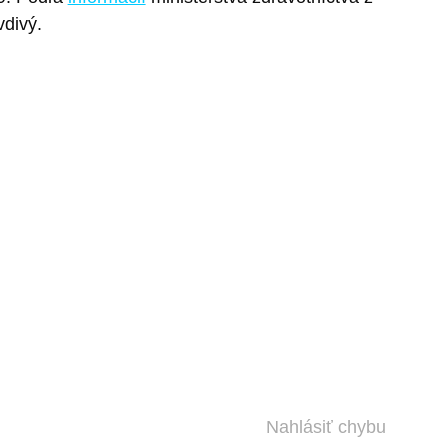
divý.
Nahlásiť chybu