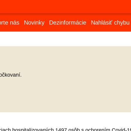
rte nás
Novinky
Dezinformácie
Nahlásiť chybu
očkovaní.
ciach hospitalizovaných 1497 osôb s ochorením Covid-1