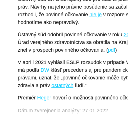
práv. Návrhy na jeho právne posúdenie sa začal
rozhodli, že povinné očkovanie
nie je
v rozpore s
hodnotíme ako nepravdivý.
Ústavný súd odobril povinné očkovanie v roku
2
Úrad verejného zdravotníctva sa obrátila na Kra
znel v prospech povinného očkovania. (
pdf
)
V apríli 2021 vyhlásil ESĽP rozsudok v prípade V
má podľa
DW
klásť precedens aj pre pandemick
právami, uznal, že „povinné očkovanie môže byť
zdravia a práv
ostatných
ľudí.”
Premiér
Heger
hovorí o možnosti povinného očk
Dátum zverejnenia analýzy: 27.01.2022