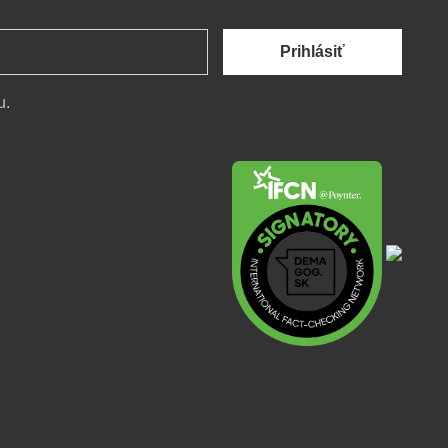
Prihlásiť
u.