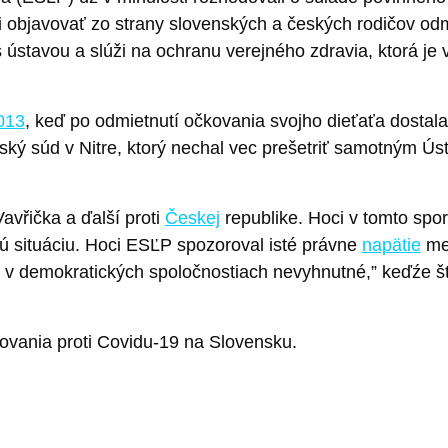
i objavovať zo strany slovenských a českých rodičov odm
 ústavou a slúži na ochranu verejného zdravia, ktorá je 
013
, keď po odmietnutí očkovania svojho dieťaťa dostal
jský súd v Nitre, ktorý nechal vec prešetriť samotným Ú
avřička a ďalší proti
Českej
republike. Hoci v tomto spor
ú situáciu. Hoci ESĽP spozoroval isté právne
napätie
med
 v demokratických spoločnostiach nevyhnutné,” keďźe št
ovania proti Covidu-19 na Slovensku.