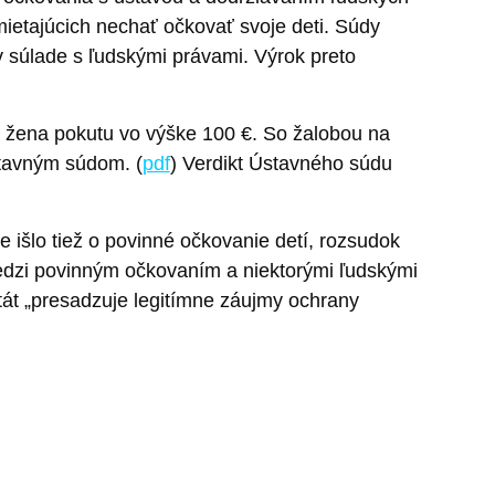
ietajúcich nechať očkovať svoje deti. Súdy
v súlade s ľudskými právami. Výrok preto
a žena pokutu vo výške 100 €. So žalobou na
stavným súdom. (
pdf
) Verdikt Ústavného súdu
e išlo tiež o povinné očkovanie detí, rozsudok
zi povinným očkovaním a niektorými ľudskými
át „presadzuje legitímne záujmy ochrany