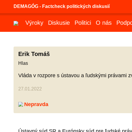
DEMAGÓG - Factcheck politických diskusií
Výroky
Diskusie
Politici
O nás
Podpo
Erik Tomáš
Hlas
Vláda v rozpore s ústavou a ľudskými právami z
27.01.2022
Nepravda
Ústavný súd SR a Európsky súd pre ľudské práv