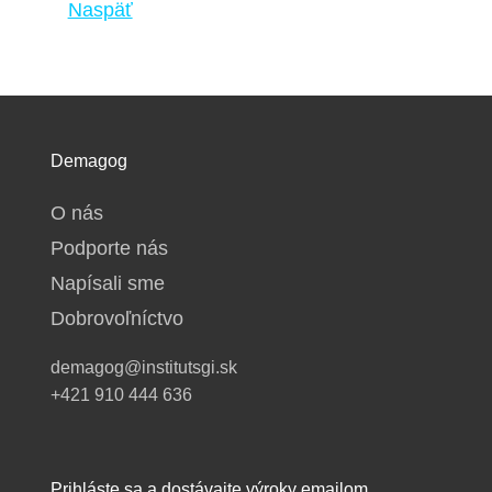
Naspäť
Demagog
O nás
Podporte nás
Napísali sme
Dobrovoľníctvo
demagog@institutsgi.sk
+421 910 444 636
Prihláste sa a dostávajte výroky emailom