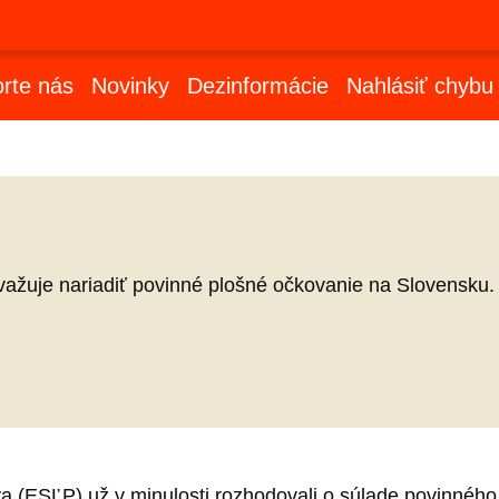
rte nás
Novinky
Dezinformácie
Nahlásiť chybu
važuje nariadiť povinné plošné očkovanie na Slovensku.
a (ESĽP) už v minulosti rozhodovali o súlade povinného