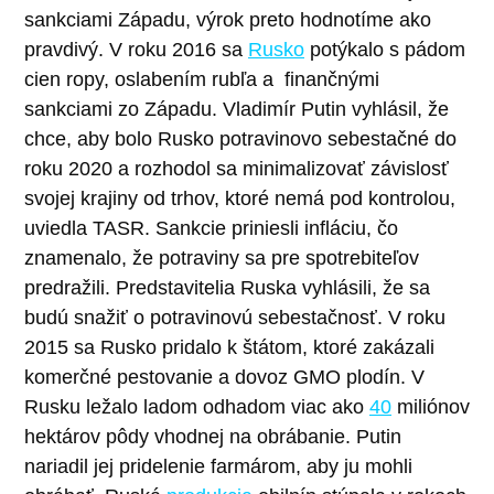
sankciami Západu, výrok preto hodnotíme ako
pravdivý.
V roku 2016 sa
Rusko
potýkalo s pádom
cien ropy, oslabením rubľa a finančnými
sankciami zo Západu. Vladimír Putin vyhlásil, že
chce, aby bolo Rusko potravinovo sebestačné do
roku 2020 a rozhodol sa minimalizovať závislosť
svojej krajiny od trhov, ktoré nemá pod kontrolou,
uviedla TASR. Sankcie priniesli infláciu, čo
znamenalo, že potraviny sa pre spotrebiteľov
predražili. Predstavitelia Ruska vyhlásili, že sa
budú snažiť o potravinovú sebestačnosť.
V roku
2015 sa Rusko pridalo k štátom, ktoré zakázali
komerčné pestovanie a dovoz GMO plodín. V
Rusku ležalo ladom odhadom viac ako
40
miliónov
hektárov pôdy vhodnej na obrábanie. Putin
nariadil jej pridelenie farmárom, aby ju mohli