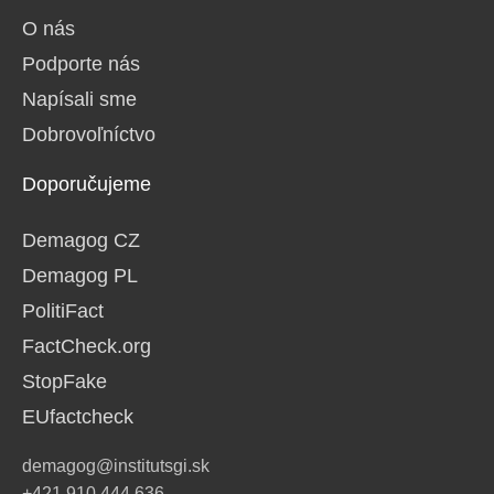
O nás
Podporte nás
Napísali sme
Dobrovoľníctvo
Doporučujeme
Demagog CZ
Demagog PL
PolitiFact
FactCheck.org
StopFake
EUfactcheck
demagog@institutsgi.sk
+421 910 444 636