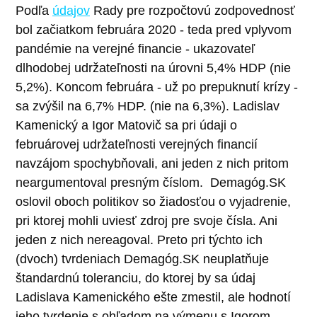
Podľa
údajov
Rady pre rozpočtovú zodpovednosť
bol začiatkom februára 2020 - teda pred vplyvom
pandémie na verejné financie - ukazovateľ
dlhodobej udržateľnosti na úrovni 5,4% HDP (nie
5,2%). Koncom februára - už po prepuknutí krízy -
sa zvýšil na 6,7% HDP. (nie na 6,3%).
Ladislav
Kamenický a Igor Matovič sa pri údaji o
februárovej udržateľnosti verejných financií
navzájom spochybňovali, ani jeden z nich pritom
neargumentoval presným číslom.
Demagóg.SK
oslovil oboch politikov so žiadosťou o vyjadrenie,
pri ktorej mohli uviesť zdroj pre svoje čísla. Ani
jeden z nich nereagoval.
Preto pri týchto ich
(dvoch) tvrdeniach Demagóg.SK neuplatňuje
štandardnú toleranciu, do ktorej by sa údaj
Ladislava Kamenického ešte zmestil, ale hodnotí
jeho tvrdenie s ohľadom na výmenu s Igorom