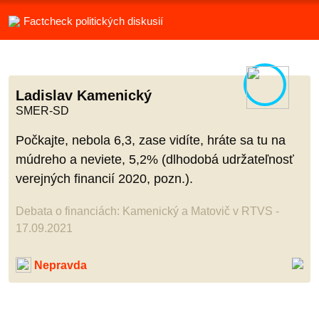
Factcheck politických diskusií
Ladislav Kamenický
SMER-SD
Počkajte, nebola 6,3, zase vidíte, hráte sa tu na
múdreho a neviete, 5,2% (dlhodobá udržateľnosť
verejných financií 2020, pozn.).
Debata o financiách: Kamenický a Matovič v RTVS -
17.09.2021
Nepravda