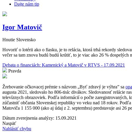
Dajte nám tip
Igor Matovič
Hnutie Slovensko
Hovoriť o lotérii ako o fiasku, je to relácia, ktorá trhá rekordy sle
večer sa tam znova budú budú krútiť, to je viac ako 26 % dospelých na
Debata o financiách: Kamenický a Matovič v RTVS - 17.09.2021
Pravda
Žrebovanie očkovacej prémie s názvom „Byť zdravý je výhra” sa
op
augusta 2021, sledovalo ho 806-tisíc divákov.
Sledovanosť relácie ras
televíznych obrazoviek.
Podľa informácií o počte zaregistrovaných, k
zúčastniť občania Slovenskej republiky vo veku nad 18 rokov. Podľ
Matoviča 1 155 000 (ako aj údaj z 2. septembra) predstavuje asi 26 
Dátum zverejnenia analýzy: 15.09.2021
Naspäť
Nahlásiť chybu