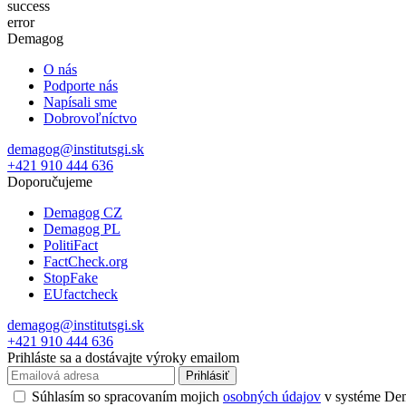
success
error
Demagog
O nás
Podporte nás
Napísali sme
Dobrovoľníctvo
demagog@institutsgi.sk
+421 910 444 636
Doporučujeme
Demagog CZ
Demagog PL
PolitiFact
FactCheck.org
StopFake
EUfactcheck
demagog@institutsgi.sk
+421 910 444 636
Prihláste sa a dostávajte výroky emailom
Prihlásiť
Súhlasím so spracovaním mojich
osobných údajov
v systéme Dema