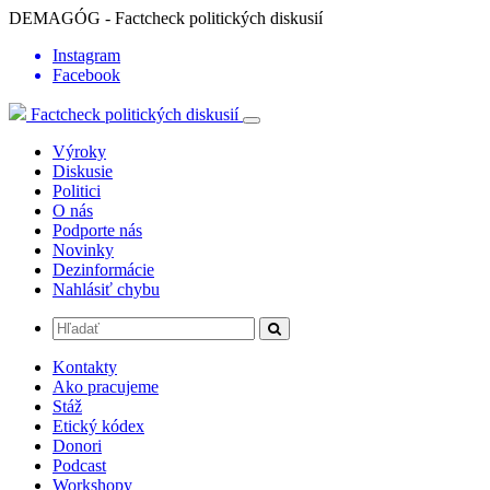
DEMAGÓG - Factcheck politických diskusií
Instagram
Facebook
Factcheck politických diskusií
Výroky
Diskusie
Politici
O nás
Podporte nás
Novinky
Dezinformácie
Nahlásiť chybu
Kontakty
Ako pracujeme
Stáž
Etický kódex
Donori
Podcast
Workshopy