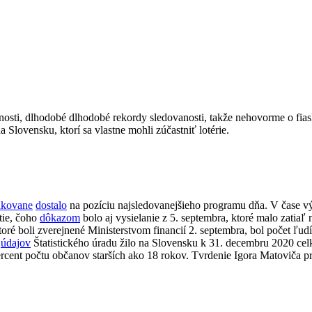
dovanosti, dlhodobé dlhodobé rekordy sledovanosti, takže nehovorme o fi
 Slovensku, ktorí sa vlastne mohli zúčastniť lotérie.
akovane
dostalo
na pozíciu najsledovanejšieho programu dňa. V čase vý
tie, čoho
dôkazom
bolo aj vysielanie z 5. septembra, ktoré malo zatiaľ
toré boli zverejnené Ministerstvom financií 2. septembra, bol počet ľu
a
údajov
Štatistického úradu žilo na Slovensku
k 31. decembru 2020 ce
percent počtu občanov starších ako 18 rokov. Tvrdenie Igora Matoviča p