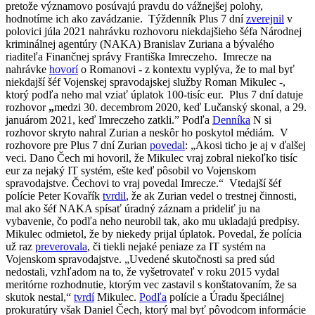
pretože významovo posúvajú pravdu do vážnejšej polohy,
hodnotíme ich ako zavádzanie.
Týždenník Plus 7 dní
zverejnil
v
polovici júla 2021 nahrávku rozhovoru niekdajšieho šéfa Národnej
kriminálnej agentúry (NAKA) Branislav Zuriana a bývalého
riaditeľa Finančnej správy Františka Imreczeho.
Imrecze na
nahrávke
hovorí
o Romanovi - z kontextu vyplýva, že to mal byť
niekdajší šéf Vojenskej spravodajskej služby Roman Mikulec -,
ktorý podľa neho mal vziať úplatok 100-tisíc eur.
Plus 7 dní datuje
rozhovor
„
medzi 30. decembrom 2020, keď Lučanský skonal, a 29.
januárom 2021, keď Imreczeho zatkli.
”
Podľa
Denníka
N si
rozhovor skryto nahral Zurian a neskôr ho poskytol médiám.
V
rozhovore pre Plus 7 dní Zurian
povedal
: „Akosi ticho je aj v ďalšej
veci. Dano Čech mi hovoril, že Mikulec vraj zobral niekoľko tisíc
eur za nejaký IT systém, ešte keď pôsobil vo Vojenskom
spravodajstve. Čechovi to vraj povedal Imrecze.“
Vtedajší šéf
polície Peter Kovařík
tvrdil
, že ak Zurian vedel o trestnej činnosti,
mal ako šéf NAKA spísať úradný záznam a prideliť ju na
vybavenie, čo podľa neho neurobil tak, ako mu ukladajú predpisy.
Mikulec odmietol, že by niekedy prijal úplatok. Povedal, že polícia
už raz
preverovala
, či tiekli nejaké peniaze za IT systém na
Vojenskom spravodajstve.
„Uvedené skutočnosti sa pred súd
nedostali, vzhľadom na to, že vyšetrovateľ v roku 2015 vydal
meritórne rozhodnutie, ktorým vec zastavil s konštatovaním, že sa
skutok nestal,“
tvrdí
Mikulec.
Podľa
polície a Úradu špeciálnej
prokuratúry však Daniel Čech, ktorý mal byť pôvodcom informácie