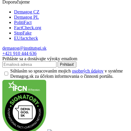
Doporučujeme
Demagog CZ
Demagog PL
PolitiFact
FactCheck.org
StopFake
EUfactcheck
demagog@institutsgi.sk
+421 910 444 636
Prihláste sa a dostávajte výroky emailom
Prihlásiť
Súhlasím so spracovaním mojich
osobných údajov
v systéme
Demagog.sk za účelom informovania o činnosti portálu.