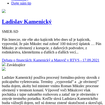
Dajte nám tip
Ladislav Kamenický
SMER-SD
Pán Imrecze, nie ešte ako kajúcnik lebo dnes už je kajúcnik,
vypovedal, že pán Mikulec mal zobrať 100 tisícový úplatok … Pán
Mikulec je obvinený z korupcie, z daňových podvodov, z
rodinkárstva, klientelizmu a ďalších a ďalších vecí...
Debata o financiách: Kamenický a Matovič v RTVS - 17.09.2021
Zavádzajúce
Ladislav Kamenický používa procesný formálno-právny slovník z
policajného vyšetrovania. Termíny
„vypovedal” a
„je obvinený”
budia dojem, akoby bol minister vnútra Roman Mikulec procesne
obvinený v trestnom konaní. Výpoveď voči Mikulcovi však
pochádza z tajne nahratého rozhovoru a zatiaľ nie je obvinením v
zmysle trestného poriadku. Keďže slová Ladislava Kamenického
budia vážnejší dojem, než sú doteraz zistené skutočnosti a skresľujú,