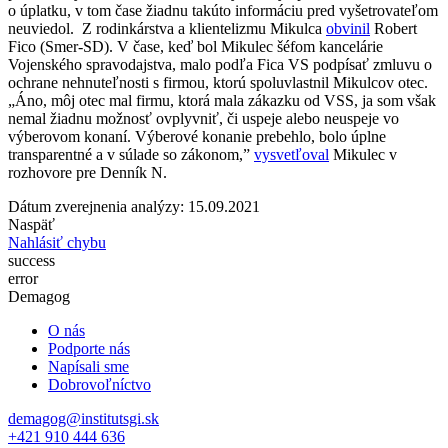
o úplatku, v tom čase žiadnu takúto informáciu pred vyšetrovateľom
neuviedol.
Z rodinkárstva a klientelizmu Mikulca
obvinil
Robert
Fico (Smer-SD). V čase, keď bol Mikulec šéfom kancelárie
Vojenského spravodajstva, malo podľa Fica VS podpísať zmluvu o
ochrane nehnuteľnosti s firmou, ktorú spoluvlastnil Mikulcov otec.
„
Áno, môj otec mal firmu, ktorá mala zákazku od VSS, ja som však
nemal žiadnu možnosť ovplyvniť, či uspeje alebo neuspeje vo
výberovom konaní. Výberové konanie prebehlo, bolo úplne
transparentné a v súlade so zákonom,”
vysvetľoval
Mikulec v
rozhovore pre Denník N.
Dátum zverejnenia analýzy: 15.09.2021
Naspäť
Nahlásiť chybu
success
error
Demagog
O nás
Podporte nás
Napísali sme
Dobrovoľníctvo
demagog@institutsgi.sk
+421 910 444 636