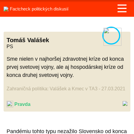
Factcheck politických diskusií
Tomáš Valášek
PS
Sme nielen v najhoršej zdravotnej kríze od konca
prvej svetovej vojny, ale aj hospodárskej kríze od
konca druhej svetovej vojny.
Zahraničná politika: Valášek a Kmec v TA3 - 27.03.2021
Pravda
Pandémiu tohto typu nezažilo Slovensko od konca