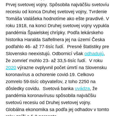
Prvej svetovej vojny. Spôsobila najväčšiu svetovíu
recesiu od konca Druhej svetovej vojny, Tvrdenie
Tomáša Valášeka hodnotíme ako ešte pravdivé.
V
roku 1918, na konci Druhej svetovej vojny vypukla
pandémia Špaielskej chrípky. Podľa lekárskeho
historika Haralda Salfellnera jej na území Česka
podľahlo 46- až 77-tisíc ľudí.
Presné štatistiky pre
Slovensko neexistujú. Odbornicí však
odhadujú
,
že zomrieť mohlo 23- až 33,5-tisíc ľudí.
V roku
2020
výrazne ovplyvnil počet úmrtí na Slovensku
koronavírus a ochorenie covid-19. Celkovo
zomrelo 59-tisíc obyvateľov, z toho 2250 na
dôsledky covidu.
Svetová banka
uvádza
, že
pandémia koronavírusu spôsobila najväčšiu
svetovú recesiu od Druhej svetovej vojny.
Globálna ekonomika sa podľa jej odhadov v tomto