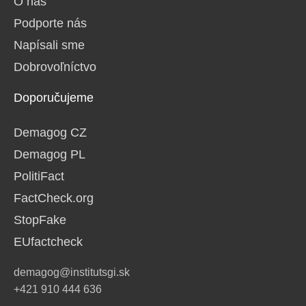
O nás
Podporte nás
Napísali sme
Dobrovoľníctvo
Doporučujeme
Demagog CZ
Demagog PL
PolitiFact
FactCheck.org
StopFake
EUfactcheck
demagog@institutsgi.sk
+421 910 444 636