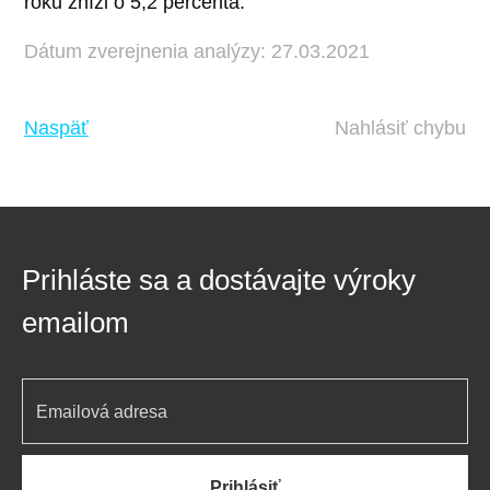
roku zníži o 5,2 percenta.
Dátum zverejnenia analýzy: 27.03.2021
Naspäť
Nahlásiť chybu
Prihláste sa a dostávajte výroky
emailom
Prihlásiť